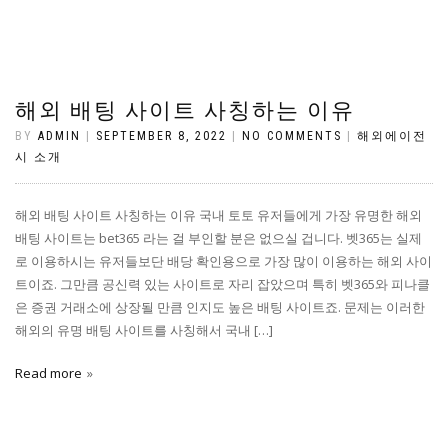
해외 배팅 사이트 사칭하는 이유
BY
ADMIN
|
SEPTEMBER 8, 2022
|
NO COMMENTS
|
해외에이전
시 소개
해외 배팅 사이트 사칭하는 이유 국내 토토 유저들에게 가장 유명한 해외
배팅 사이트는 bet365 라는 걸 부인할 분은 없으실 겁니다. 벳365는 실제
로 이용하시는 유저들보단 배당 확인용으로 가장 많이 이용하는 해외 사이
트이죠. 그만큼 공신력 있는 사이트로 자리 잡았으며 특히 벳365와 피나클
은 증권 거래소에 상장될 만큼 인지도 높은 배팅 사이트죠. 문제는 이러한
해외의 유명 배팅 사이트를 사칭해서 국내 […]
Read more