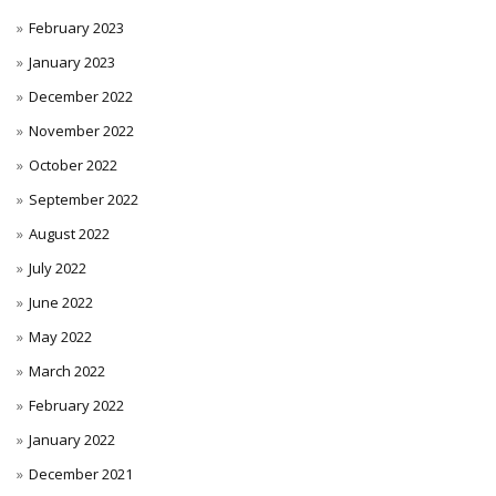
February 2023
January 2023
December 2022
November 2022
October 2022
September 2022
August 2022
July 2022
June 2022
May 2022
March 2022
February 2022
January 2022
December 2021