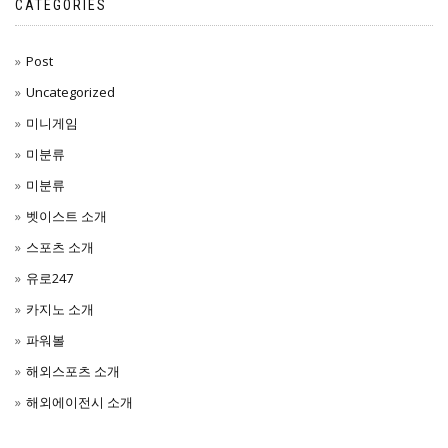
CATEGORIES
Post
Uncategorized
미니게임
미분류
미분류
벳이스트 소개
스포츠 소개
유로247
카지노 소개
파워볼
해외스포츠 소개
해외에이전시 소개