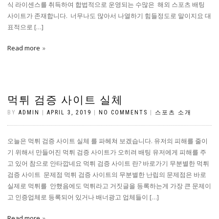
식 라이센스를 취득하여 합법적으로 운영되는 수많은 해외 스포츠 배팅
사이트가 존재합니다. 너무나도 많아서 나열하기 힘들정도로 말이지요 대
표적으로 […]
Read more
먹튀 검증 사이트 실체
BY
ADMIN
|
APRIL 3, 2019
|
NO COMMENTS
|
스포츠 소개
오늘은 먹튀 검증 사이트 실체 를 파헤쳐 보겠습니다. 유저의 피해를 줄이
기 위해서 만들어진 먹튀 검증 사이트가 오히려 배팅 유저에게 피해를 주
고 있어 참으로 안타깝네요 먹튀 검증 사이트 란? 바로가기 무분별한 먹튀
검증 사이트 문제점 먹튀 검증 사이트의 무분별한 난립의 문제점은 바로
실제로 먹튀를 안했음에도 먹튀라고 거짓글을 등록하는게 가장 큰 문제이
고 인증업체로 등록되어 있거나 배너광고 업체들이 […]
Read more