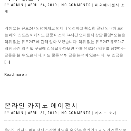
BY
ADMIN
|
APRIL 24, 2019
|
NO COMMENTS
|
해외에이전시 소
개
먹튀 없는 유로247 안녕하세요 언제나 안전하고 확실한 곳만 안내해 드리
는 해외 스포츠 & 카지노 전문 마스터 24시간 언제든지 상담 환영!! 오늘은
먹튀 없는 유로247 에 관해 알아 보겠습니다. 먹튀 없는 유로247 유로247
먹튀 사건 의 전말 구글에 검색을 하다보면 간혹 유로247 먹튀를 당했다는
글들을 볼 수 있습니다. 저도 물론 먹튀 글을 본적이 있습니다. 뭐 입금을
[…]
Read more
온라인 카지노 에이전시
BY
ADMIN
|
APRIL 21, 2019
|
NO COMMENTS
|
카지노 소개
온라인 카지노 에이전시 조작없이 믿을 수 있는 온라인 카지노만 전문으로