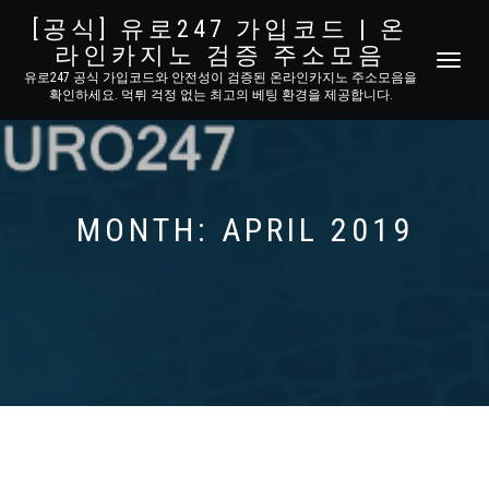
[공식] 유로247 가입코드 | 온
라인카지노 검증 주소모음
TOGGLE
유로247 공식 가입코드와 안전성이 검증된 온라인카지노 주소모음을
NAVIGATI
확인하세요. 먹튀 걱정 없는 최고의 베팅 환경을 제공합니다.
MONTH:
APRIL 2019