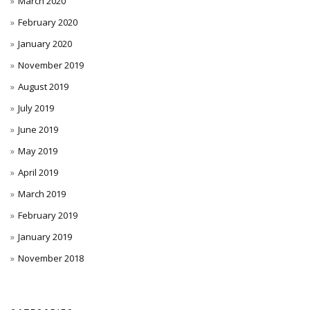
March 2020
February 2020
January 2020
November 2019
August 2019
July 2019
June 2019
May 2019
April 2019
March 2019
February 2019
January 2019
November 2018