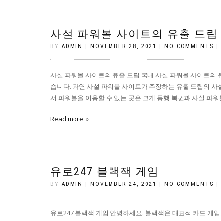
사설 파워볼 사이트의 유출 드립
BY
ADMIN
|
NOVEMBER 28, 2021
|
NO COMMENTS
|
사설 파워볼 사이트의 유출 드립 국내 사설 파워볼 사이트의 
습니다. 과연 사설 파워볼 사이트가 주장하는 유출 드립의 
서 파워볼을 이용할 수 있는 곳은 크게 동행 복권과 사설 파워볼
Read more
유로247 블랙잭 게임
BY
ADMIN
|
NOVEMBER 24, 2021
|
NO COMMENTS
|
유로247 블랙잭 게임 안녕하세요. 블랙잭은 대표적 카드 게