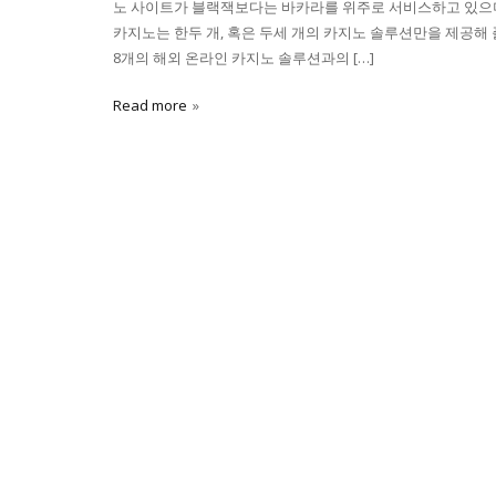
노 사이트가 블랙잭보다는 바카라를 위주로 서비스하고 있으며
카지노는 한두 개, 혹은 두세 개의 카지노 솔루션만을 제공해 
8개의 해외 온라인 카지노 솔루션과의 […]
Read more