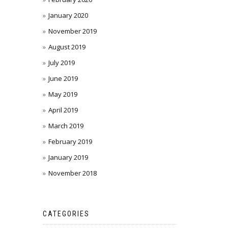
January 2020
November 2019
August 2019
July 2019
June 2019
May 2019
April 2019
March 2019
February 2019
January 2019
November 2018
CATEGORIES