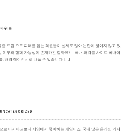
파워볼
유출 드립 으로 피해를 입는 회원들이 실제로 많아 논란이 끊이지 않고 있
사실 여부와 함께 가능성이 존재하긴 할까요? 국내 파워볼 사이트 국내에
, 해외 에이전시로 나눌 수 있습니다. […]
UNCATEGORIZED
임으로 아시아권보다 서양에서 좋아하는 게임이죠. 국내 많은 온라인 카지