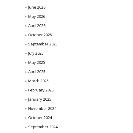
June 2026
May 2026
April 2026
October 2025
September 2025
July 2025
May 2025
April 2025
March 2025
February 2025
January 2025
November 2024
October 2024
September 2024