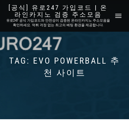
[공식] 유로247 가입코드 | 온
라인카지노 검증 주소모음
TOGGLE
유로247 공식 가입코드와 안전성이 검증된 온라인카지노 주소모음을
NAVIGATI
확인하세요. 먹튀 걱정 없는 최고의 베팅 환경을 제공합니다.
TAG:
EVO POWERBALL 추
천 사이트