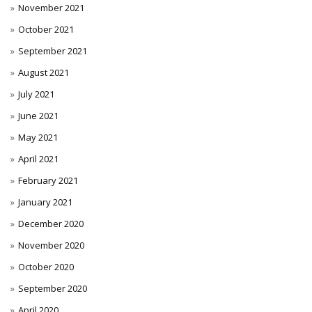
November 2021
October 2021
September 2021
August 2021
July 2021
June 2021
May 2021
April 2021
February 2021
January 2021
December 2020
November 2020
October 2020
September 2020
April 2020