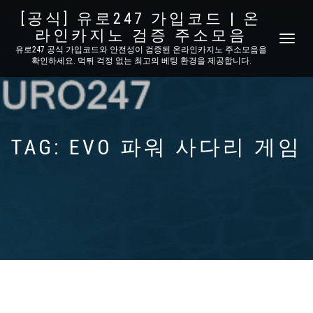
[공식] 유로247 가입코드 | 온
라인카지노 검증 주소모음
TOGGLE
유로247 공식 가입코드와 안전성이 검증된 온라인카지노 주소모음을
NAVIGATI
확인하세요. 먹튀 걱정 없는 최고의 베팅 환경을 제공합니다.
TAG:
EVO 파워 사다리 게임