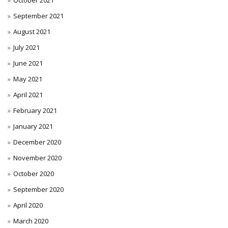
October 2021
September 2021
August 2021
July 2021
June 2021
May 2021
April 2021
February 2021
January 2021
December 2020
November 2020
October 2020
September 2020
April 2020
March 2020