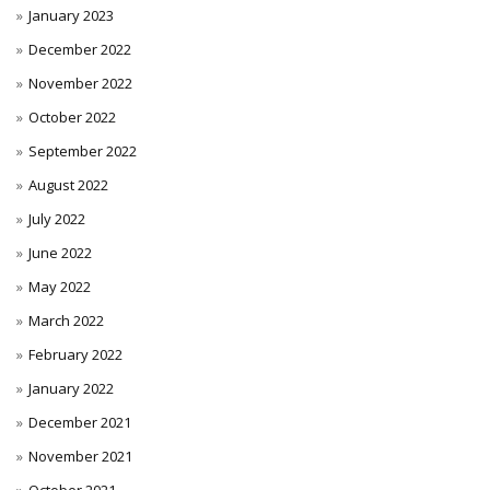
January 2023
December 2022
November 2022
October 2022
September 2022
August 2022
July 2022
June 2022
May 2022
March 2022
February 2022
January 2022
December 2021
November 2021