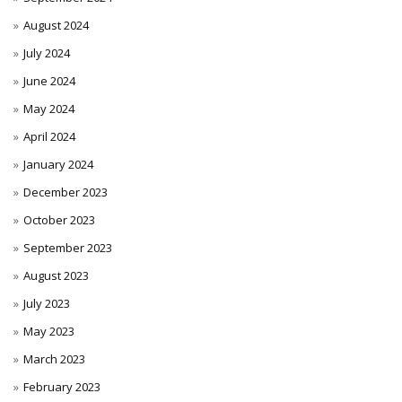
August 2024
July 2024
June 2024
May 2024
April 2024
January 2024
December 2023
October 2023
September 2023
August 2023
July 2023
May 2023
March 2023
February 2023