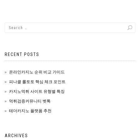
RECENT POSTS
온라인카지노 순위 비교 가이드
피나클 롤토토 핵심 체크 포인트
카지노먹튀 사이트 유형별 특징
먹튀검증커뮤니티 벳톡
테더카지노 플랫폼 추천
ARCHIVES