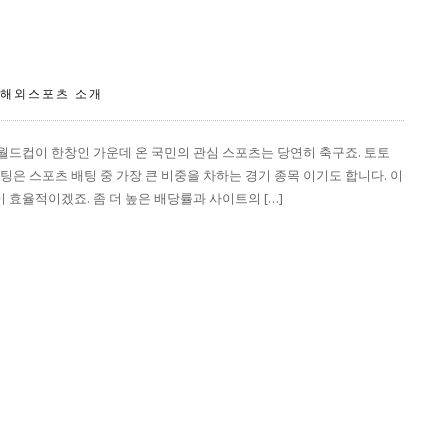
해외스포츠 소개
 월드컵이 한창인 가운데 온 국민의 관심 스포츠는 당연히 축구죠. 토토
은 스포츠 배팅 중 가장 큰 비중을 차하는 경기 종목 이기도 합니다. 이
 효율적이겠죠. 좀 더 높은 배당률과 사이트의 […]