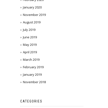
January 2020
November 2019
August 2019
July 2019
June 2019
May 2019
April 2019
March 2019
February 2019
January 2019
November 2018
CATEGORIES