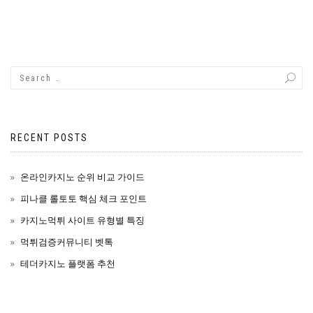
RECENT POSTS
온라인카지노 순위 비교 가이드
피나클 롤토토 핵심 체크 포인트
카지노먹튀 사이트 유형별 특징
먹튀검증커뮤니티 벳톡
테더카지노 플랫폼 추천