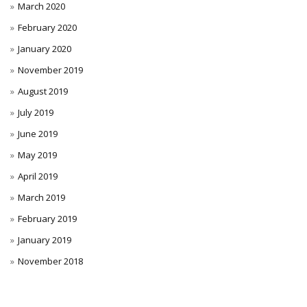
March 2020
February 2020
January 2020
November 2019
August 2019
July 2019
June 2019
May 2019
April 2019
March 2019
February 2019
January 2019
November 2018