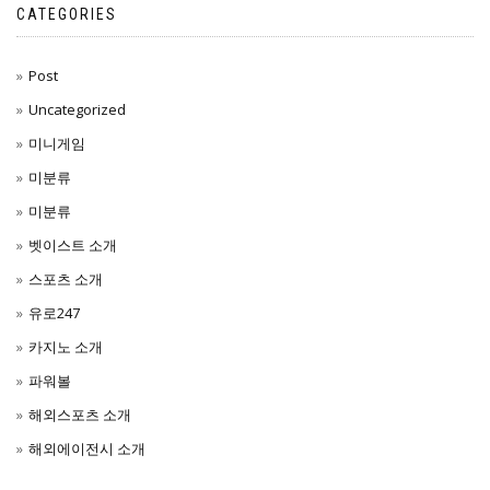
CATEGORIES
Post
Uncategorized
미니게임
미분류
미분류
벳이스트 소개
스포츠 소개
유로247
카지노 소개
파워볼
해외스포츠 소개
해외에이전시 소개