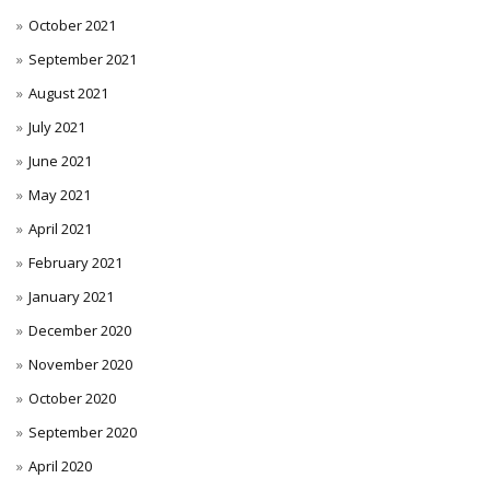
October 2021
September 2021
August 2021
July 2021
June 2021
May 2021
April 2021
February 2021
January 2021
December 2020
November 2020
October 2020
September 2020
April 2020