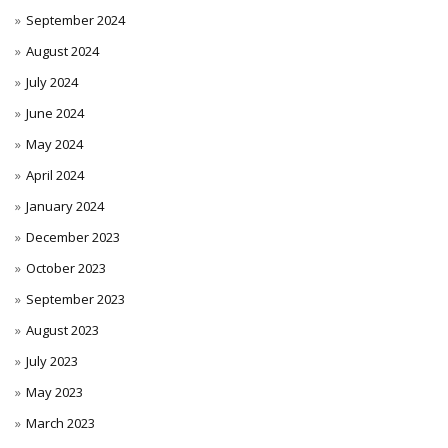
September 2024
August 2024
July 2024
June 2024
May 2024
April 2024
January 2024
December 2023
October 2023
September 2023
August 2023
July 2023
May 2023
March 2023