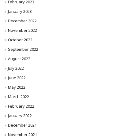
February 2023
January 2023
December 2022
November 2022
October 2022
September 2022
August 2022
July 2022
June 2022
May 2022
March 2022
February 2022
January 2022
December 2021
November 2021