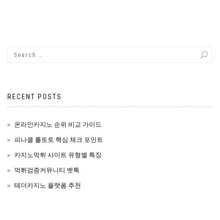
RECENT POSTS
온라인카지노 순위 비교 가이드
피나클 롤토토 핵심 체크 포인트
카지노먹튀 사이트 유형별 특징
먹튀검증커뮤니티 벳톡
테더카지노 플랫폼 추천