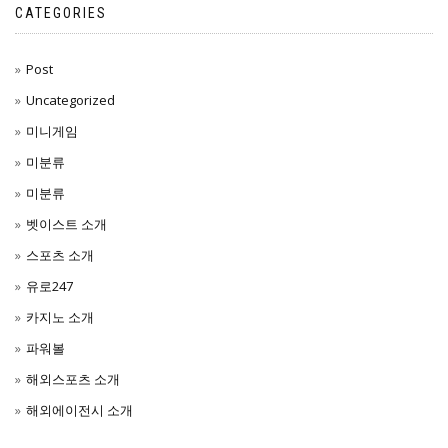
CATEGORIES
Post
Uncategorized
미니게임
미분류
미분류
벳이스트 소개
스포츠 소개
유로247
카지노 소개
파워볼
해외스포츠 소개
해외에이전시 소개