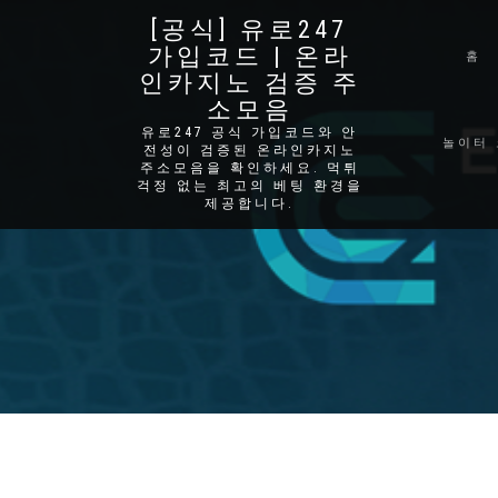
[공식] 유로247
가입코드 | 온라
홈
인카지노 검증 주
소모음
유로247 공식 가입코드와 안
놀이터
전성이 검증된 온라인카지노
주소모음을 확인하세요. 먹튀
걱정 없는 최고의 베팅 환경을
제공합니다.