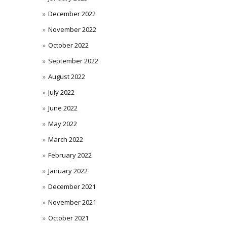
December 2022
November 2022
October 2022
September 2022
August 2022
July 2022
June 2022
May 2022
March 2022
February 2022
January 2022
December 2021
November 2021
October 2021