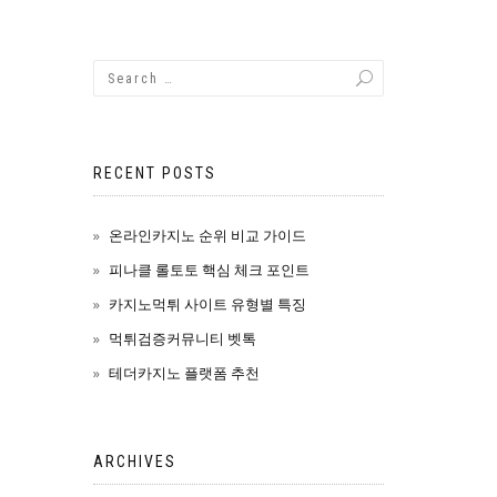
RECENT POSTS
온라인카지노 순위 비교 가이드
피나클 롤토토 핵심 체크 포인트
카지노먹튀 사이트 유형별 특징
먹튀검증커뮤니티 벳톡
테더카지노 플랫폼 추천
ARCHIVES