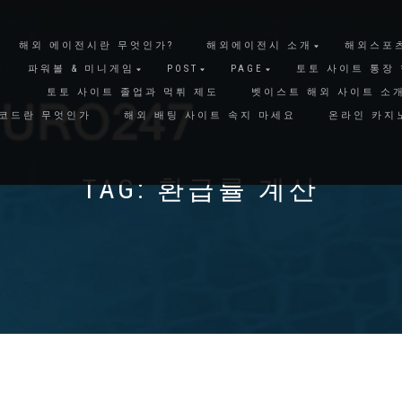
해외 에이전시란 무엇인가?
해외에이전시 소개
해외스포
파워볼 & 미니게임
POST
PAGE
토토 사이트 통장
토토 사이트 졸업과 먹튀 제도
벳이스트 해외 사이트 소
 코드란 무엇인가
해외 배팅 사이트 속지 마세요
온라인 카지
TAG:
환급률 계산