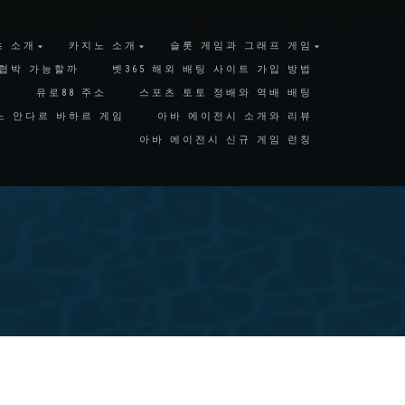
츠 소개
카지노 소개
슬롯 게임과 그래프 게임
 협박 가능할까
벳365 해외 배팅 사이트 가입 방법
개
유로88 주소
스포츠 토토 정배와 역배 배팅
노 안다르 바하르 게임
아바 에이전시 소개와 리뷰
아바 에이전시 신규 게임 런칭