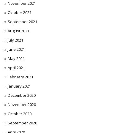
November 2021
October 2021
September 2021
August 2021
July 2021
June 2021
May 2021
April 2021
February 2021
January 2021
December 2020
November 2020
October 2020
September 2020
April 2020