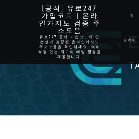
[공식] 유로247
가입코드 | 온라
홈
인카지노 검증 주
소모음
유로247 공식 가입코드와 안
놀이터
전성이 검증된 온라인카지노
주소모음을 확인하세요. 먹튀
걱정 없는 최고의 베팅 환경을
제공합니다.
T