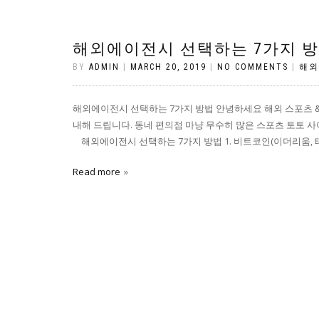
해외에이전시 선택하는 7가지 
BY
ADMIN
|
MARCH 20, 2019
|
NO COMMENTS
|
해외
해외에이전시 선택하는 7가지 방법 안녕하세요 해외 스포츠 &
내해 드립니다. 동네 편의점 마냥 무수히 많은 스포츠 토토 
해외에이전시 선택하는 7가지 방법 1. 비트코인(이더리움, 테더
Read more