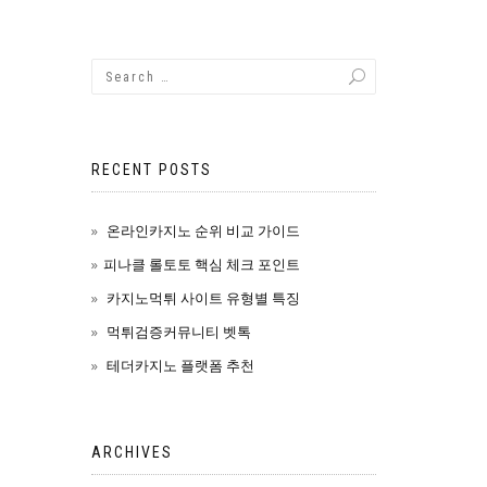
RECENT POSTS
온라인카지노 순위 비교 가이드
피나클 롤토토 핵심 체크 포인트
카지노먹튀 사이트 유형별 특징
먹튀검증커뮤니티 벳톡
테더카지노 플랫폼 추천
ARCHIVES