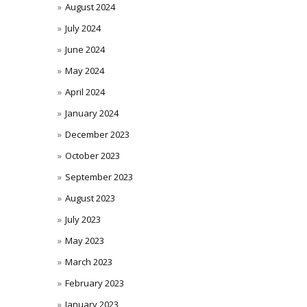
August 2024
July 2024
June 2024
May 2024
April 2024
January 2024
December 2023
October 2023
September 2023
August 2023
July 2023
May 2023
March 2023
February 2023
January 2023