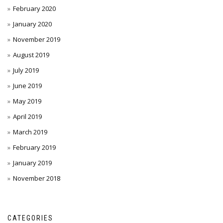
February 2020
January 2020
November 2019
August 2019
July 2019
June 2019
May 2019
April 2019
March 2019
February 2019
January 2019
November 2018
CATEGORIES