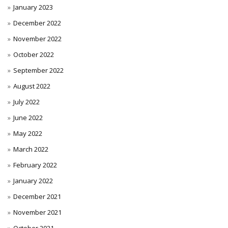
January 2023
December 2022
November 2022
October 2022
September 2022
August 2022
July 2022
June 2022
May 2022
March 2022
February 2022
January 2022
December 2021
November 2021