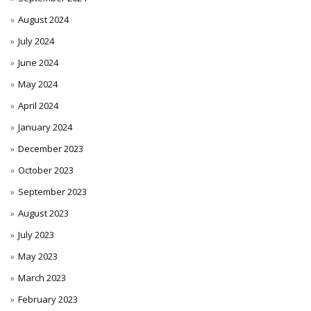
August 2024
July 2024
June 2024
May 2024
April 2024
January 2024
December 2023
October 2023
September 2023
August 2023
July 2023
May 2023
March 2023
February 2023