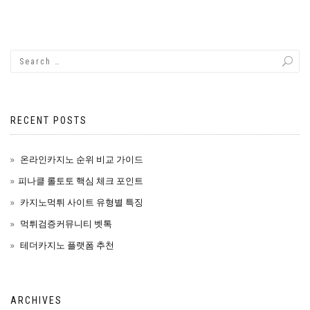
RECENT POSTS
온라인카지노 순위 비교 가이드
피나클 롤토토 핵심 체크 포인트
카지노먹튀 사이트 유형별 특징
먹튀검증커뮤니티 벳톡
테더카지노 플랫폼 추천
ARCHIVES