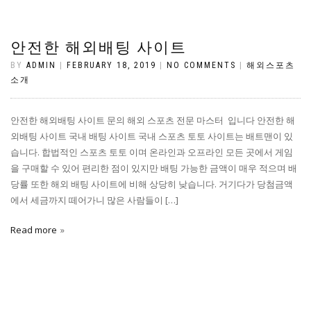
안전한 해외배팅 사이트
BY
ADMIN
|
FEBRUARY 18, 2019
|
NO COMMENTS
|
해외스포츠
소개
안전한 해외배팅 사이트 문의 해외 스포츠 전문 마스터 입니다 안전한 해
외배팅 사이트 국내 배팅 사이트 국내 스포츠 토토 사이트는 배트맨이 있
습니다. 합법적인 스포츠 토토 이며 온라인과 오프라인 모든 곳에서 게임
을 구매할 수 있어 편리한 점이 있지만 배팅 가능한 금액이 매우 적으며 배
당률 또한 해외 배팅 사이트에 비해 상당히 낮습니다. 거기다가 당첨금액
에서 세금까지 떼어가니 많은 사람들이 […]
Read more