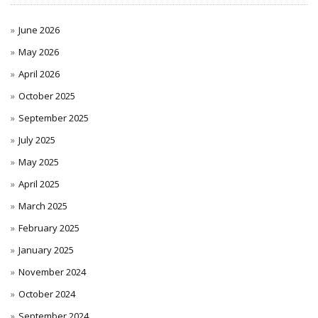
June 2026
May 2026
April 2026
October 2025
September 2025
July 2025
May 2025
April 2025
March 2025
February 2025
January 2025
November 2024
October 2024
September 2024