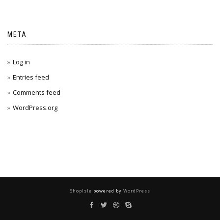
META
Log in
Entries feed
Comments feed
WordPress.org
ShopIsle
powered by
WordPress