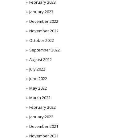
February 2023
January 2023
December 2022
November 2022
October 2022
September 2022
August 2022
July 2022
June 2022
May 2022
March 2022
February 2022
January 2022
December 2021
November 2021