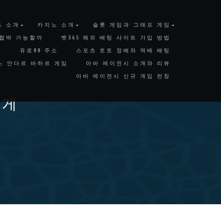
츠 소개
카지노 소개
슬롯 게임과 그래프 게임
 협박 가능할까
벳365 해외 배팅 사이트 가입 방법
개
유로88 주소
스포츠 토토 정배와 역배 배팅
노 안다르 바하르 게임
아바 에이전시 소개와 리뷰
아바 에이전시 신규 게임 런칭
 게