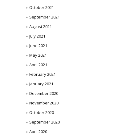
October 2021
September 2021
August 2021
July 2021
June 2021
May 2021
April 2021
February 2021
January 2021
December 2020
November 2020
October 2020
September 2020
April 2020