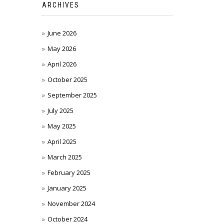
ARCHIVES
June 2026
May 2026
April 2026
October 2025
September 2025
July 2025
May 2025
April 2025
March 2025
February 2025
January 2025
November 2024
October 2024