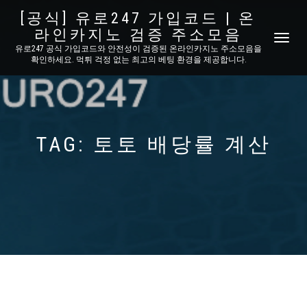
[공식] 유로247 가입코드 | 온
라인카지노 검증 주소모음
TOGGLE
유로247 공식 가입코드와 안전성이 검증된 온라인카지노 주소모음을
NAVIGATI
확인하세요. 먹튀 걱정 없는 최고의 베팅 환경을 제공합니다.
TAG:
토토 배당률 계산