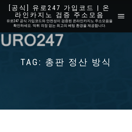
[공식] 유로247 가입코드 | 온
라인카지노 검증 주소모음
TOGGLE
유로247 공식 가입코드와 안전성이 검증된 온라인카지노 주소모음을
NAVIGATI
확인하세요. 먹튀 걱정 없는 최고의 베팅 환경을 제공합니다.
TAG:
총판 정산 방식