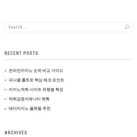
RECENT POSTS
온라인카지노 순위 비교 가이드
피나클 롤토토 핵심 체크 포인트
카지노먹튀 사이트 유형별 특징
먹튀검증커뮤니티 벳톡
테더카지노 플랫폼 추천
ARCHIVES