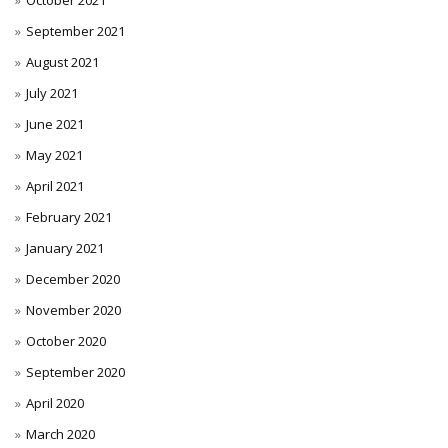
October 2021
September 2021
August 2021
July 2021
June 2021
May 2021
April 2021
February 2021
January 2021
December 2020
November 2020
October 2020
September 2020
April 2020
March 2020