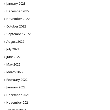
January 2023
December 2022
November 2022
October 2022
September 2022
August 2022
July 2022
June 2022
May 2022
March 2022
February 2022
January 2022
December 2021
November 2021