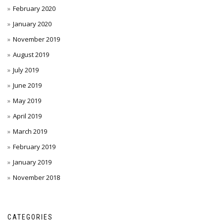
February 2020
January 2020
November 2019
August 2019
July 2019
June 2019
May 2019
April 2019
March 2019
February 2019
January 2019
November 2018
CATEGORIES