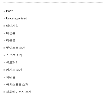
Post
Uncategorized
미니게임
미분류
미분류
벳이스트 소개
스포츠 소개
유로247
카지노 소개
파워볼
해외스포츠 소개
해외에이전시 소개