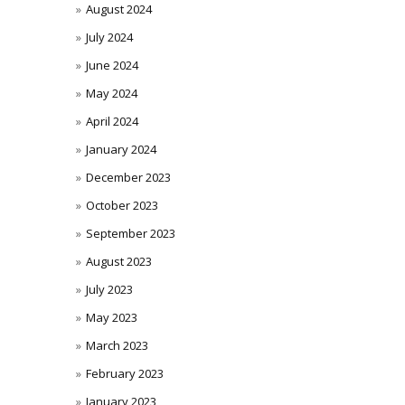
August 2024
July 2024
June 2024
May 2024
April 2024
January 2024
December 2023
October 2023
September 2023
August 2023
July 2023
May 2023
March 2023
February 2023
January 2023