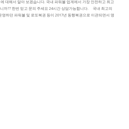
ll 에 대해서 알아 보겠습니다. 국내 파워볼 업계에서 가장 안전하고 최고
니까?? 한번 믿고 문의 주세요 24시간 상담가능합니다. 국내 최고의
운영하던 파워볼 및 로또복권 등이 2017년 동행복권으로 이관되면서 명