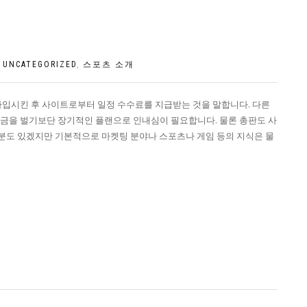
|
UNCATEGORIZED
,
스포츠 소개
가입시킨 후 사이트로부터 일정 수수료를 지급받는 것을 말합니다. 다른
금을 벌기보단 장기적인 플랜으로 인내심이 필요합니다. 물론 총판도 사
부분도 있겠지만 기본적으로 마켓팅 분야나 스포츠나 게임 등의 지식은 물