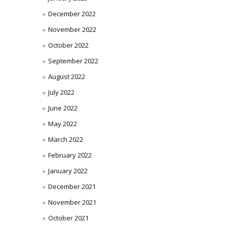
December 2022
November 2022
October 2022
September 2022
August 2022
July 2022
June 2022
May 2022
March 2022
February 2022
January 2022
December 2021
November 2021
October 2021