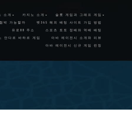
츠 소개
카지노 소개
슬롯 게임과 그래프 게임
 협박 가능할까
벳365 해외 배팅 사이트 가입 방법
개
유로88 주소
스포츠 토토 정배와 역배 배팅
노 안다르 바하르 게임
아바 에이전시 소개와 리뷰
아바 에이전시 신규 게임 런칭
볼