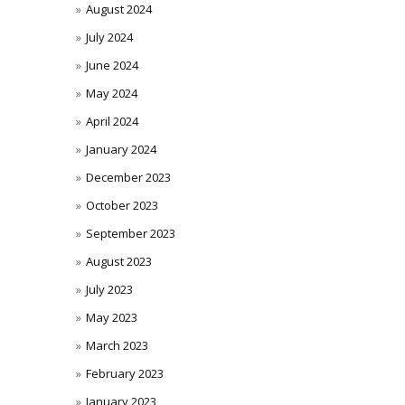
August 2024
July 2024
June 2024
May 2024
April 2024
January 2024
December 2023
October 2023
September 2023
August 2023
July 2023
May 2023
March 2023
February 2023
January 2023