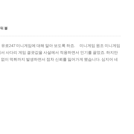
워볼
 유로247 미니게임에 대해 알아 보도록 하죠. 미니게임 원조 미니게임
에서 사다리 게임 결괏값을 사설에서 적용하면서 인기를 끌었죠. 하지만
 없이 먹튀까지 발생하면서 점차 신뢰를 잃어가게 됐습니다. 심지어 네