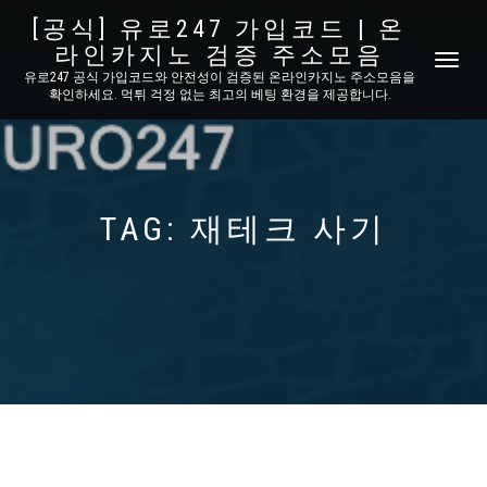
[공식] 유로247 가입코드 | 온
라인카지노 검증 주소모음
TOGGLE
유로247 공식 가입코드와 안전성이 검증된 온라인카지노 주소모음을
NAVIGATI
확인하세요. 먹튀 걱정 없는 최고의 베팅 환경을 제공합니다.
TAG:
재테크 사기