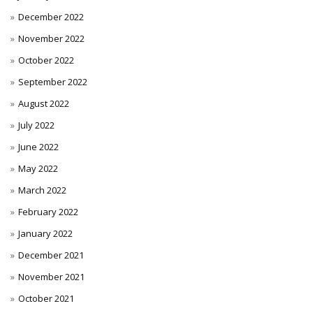
December 2022
November 2022
October 2022
September 2022
August 2022
July 2022
June 2022
May 2022
March 2022
February 2022
January 2022
December 2021
November 2021
October 2021