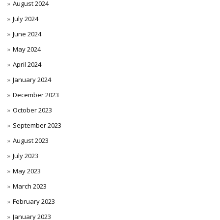
August 2024
July 2024
June 2024
May 2024
April 2024
January 2024
December 2023
October 2023
September 2023
August 2023
July 2023
May 2023
March 2023
February 2023
January 2023