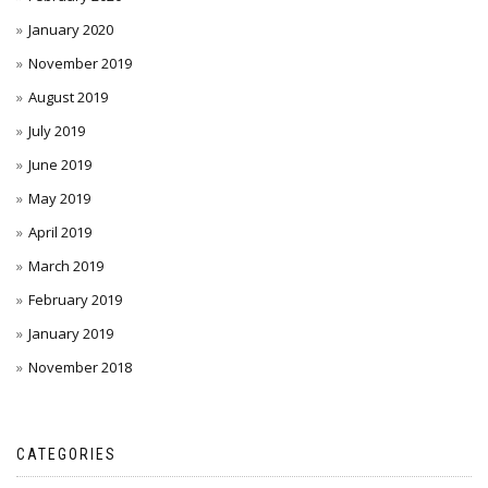
January 2020
November 2019
August 2019
July 2019
June 2019
May 2019
April 2019
March 2019
February 2019
January 2019
November 2018
CATEGORIES