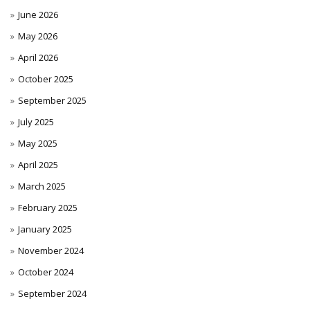
June 2026
May 2026
April 2026
October 2025
September 2025
July 2025
May 2025
April 2025
March 2025
February 2025
January 2025
November 2024
October 2024
September 2024