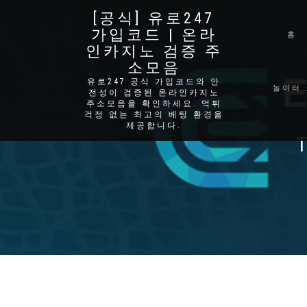
[공식] 유로247
가입코드 | 온라
홈
인카지노 검증 주
소모음
유로247 공식 가입코드와 안
놀이터
전성이 검증된 온라인카지노
주소모음을 확인하세요. 먹튀
걱정 없는 최고의 베팅 환경을
제공합니다.