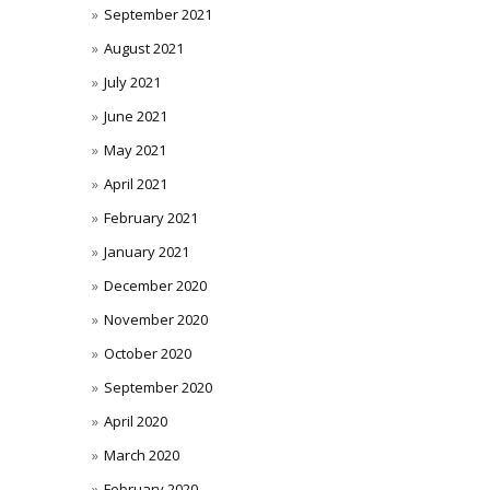
September 2021
August 2021
July 2021
June 2021
May 2021
April 2021
February 2021
January 2021
December 2020
November 2020
October 2020
September 2020
April 2020
March 2020
February 2020