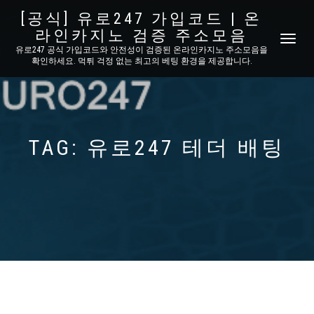
[공식] 유로247 가입코드 | 온
라인카지노 검증 주소모음
TOGGLE
유로247 공식 가입코드와 안전성이 검증된 온라인카지노 주소모음을
NAVIGATI
확인하세요. 먹튀 걱정 없는 최고의 베팅 환경을 제공합니다.
TAG:
유로247 테더 배팅