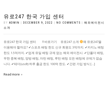
유로247 한국 가입 센터
BY
ADMIN
|
DECEMBER 9, 2022
|
NO COMMENTS
|
해외에이전시
소개
유로247 한국 가입 센터 ⇑바로가기 유로247 소개
왜 유로247을
이용해야 할까요? ✔스포츠 배팅 한도 신규 회원도 3억까지. ✔카지노 배팅
한도 1.5억까지. ✔업계 유일 배팅 규제 없는 해외 에이전시. ✔단폴더 배팅,
무한 중복 배팅, 양방 배팅, 마틴 배팅, 루틴 배팅 모든 배팅에 규제가 없습
니다. ✔테더(usdt) 하루 출금 한도 100억 한도. ✔간편 가입 방식 […]
Read more