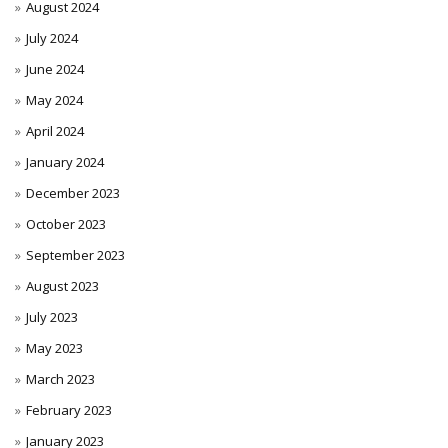
August 2024
July 2024
June 2024
May 2024
April 2024
January 2024
December 2023
October 2023
September 2023
August 2023
July 2023
May 2023
March 2023
February 2023
January 2023