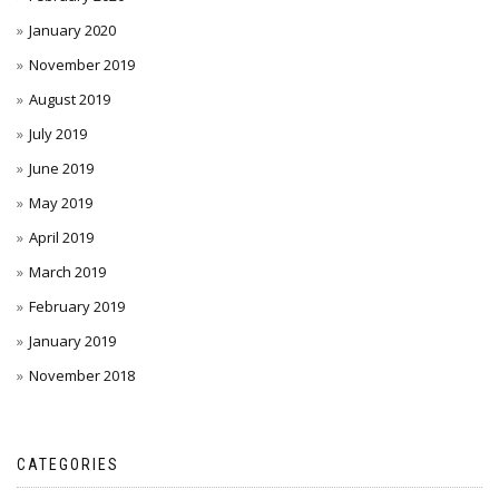
January 2020
November 2019
August 2019
July 2019
June 2019
May 2019
April 2019
March 2019
February 2019
January 2019
November 2018
CATEGORIES