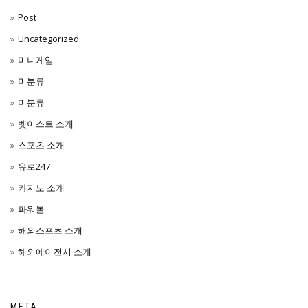
Post
Uncategorized
미니게임
미분류
미분류
벳이스트 소개
스포츠 소개
유로247
카지노 소개
파워볼
해외스포츠 소개
해외에이전시 소개
META