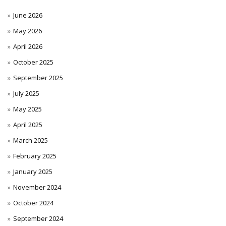
June 2026
May 2026
April 2026
October 2025
September 2025
July 2025
May 2025
April 2025
March 2025
February 2025
January 2025
November 2024
October 2024
September 2024