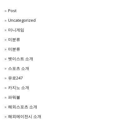
Post
Uncategorized
미니게임
미분류
미분류
벳이스트 소개
스포츠 소개
유로247
카지노 소개
파워볼
해외스포츠 소개
해외에이전시 소개