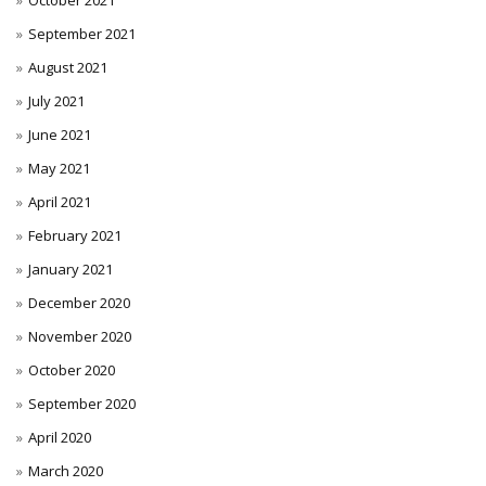
October 2021
September 2021
August 2021
July 2021
June 2021
May 2021
April 2021
February 2021
January 2021
December 2020
November 2020
October 2020
September 2020
April 2020
March 2020