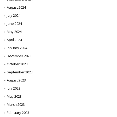
August 2024
July 2024
June 2024
May 2024
April 2024
January 2024
December 2023
October 2023
September 2023
August 2023
July 2023
May 2023
March 2023
February 2023