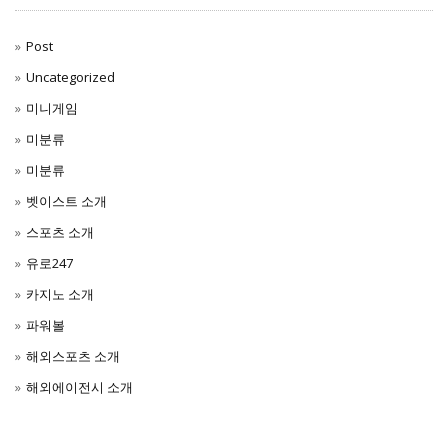
Post
Uncategorized
미니게임
미분류
미분류
벳이스트 소개
스포츠 소개
유로247
카지노 소개
파워볼
해외스포츠 소개
해외에이전시 소개