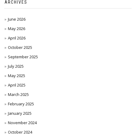
ARCHIVES
June 2026
May 2026
April 2026
October 2025
September 2025
July 2025
May 2025
April 2025
March 2025
February 2025
January 2025
November 2024
October 2024