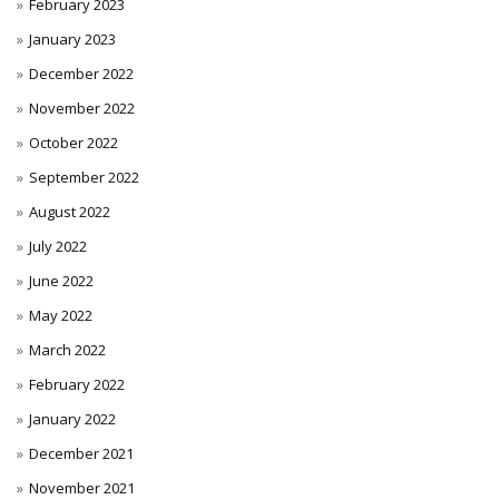
February 2023
January 2023
December 2022
November 2022
October 2022
September 2022
August 2022
July 2022
June 2022
May 2022
March 2022
February 2022
January 2022
December 2021
November 2021