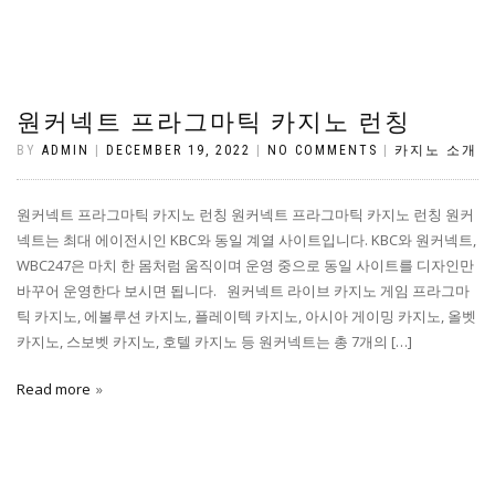
원커넥트 프라그마틱 카지노 런칭
BY
ADMIN
|
DECEMBER 19, 2022
|
NO COMMENTS
|
카지노 소개
원커넥트 프라그마틱 카지노 런칭 원커넥트 프라그마틱 카지노 런칭 원커
넥트는 최대 에이전시인 KBC와 동일 계열 사이트입니다. KBC와 원커넥트,
WBC247은 마치 한 몸처럼 움직이며 운영 중으로 동일 사이트를 디자인만
바꾸어 운영한다 보시면 됩니다. 원커넥트 라이브 카지노 게임 프라그마
틱 카지노, 에볼루션 카지노, 플레이텍 카지노, 아시아 게이밍 카지노, 올벳
카지노, 스보벳 카지노, 호텔 카지노 등 원커넥트는 총 7개의 […]
Read more