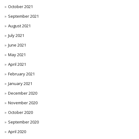
October 2021
September 2021
August 2021
July 2021
June 2021
May 2021
April 2021
February 2021
January 2021
December 2020
November 2020
October 2020
September 2020
April 2020