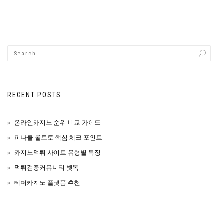
RECENT POSTS
온라인카지노 순위 비교 가이드
피나클 롤토토 핵심 체크 포인트
카지노먹튀 사이트 유형별 특징
먹튀검증커뮤니티 벳톡
테더카지노 플랫폼 추천