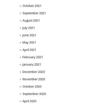
October 2021
September 2021
August 2021
July 2021
June 2021
May 2021
April 2021
February 2021
January 2021
December 2020
November 2020
October 2020
September 2020
April 2020