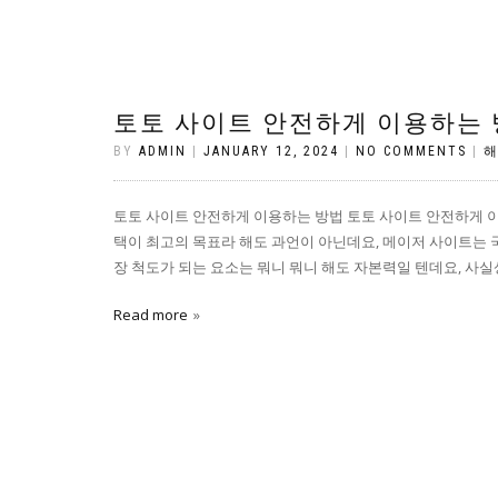
토토 사이트 안전하게 이용하는
BY
ADMIN
|
JANUARY 12, 2024
|
NO COMMENTS
|
해
토토 사이트 안전하게 이용하는 방법 토토 사이트 안전하게 이
택이 최고의 목표라 해도 과언이 아닌데요, 메이저 사이트는 국
장 척도가 되는 요소는 뭐니 뭐니 해도 자본력일 텐데요, 사실
Read more