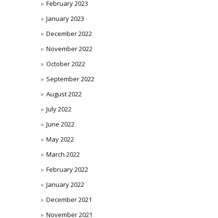
February 2023
January 2023
December 2022
November 2022
October 2022
September 2022
August 2022
July 2022
June 2022
May 2022
March 2022
February 2022
January 2022
December 2021
November 2021