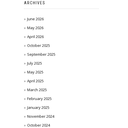
ARCHIVES
June 2026
May 2026
April 2026
October 2025
September 2025
July 2025
May 2025
April 2025
March 2025
February 2025
January 2025
November 2024
October 2024