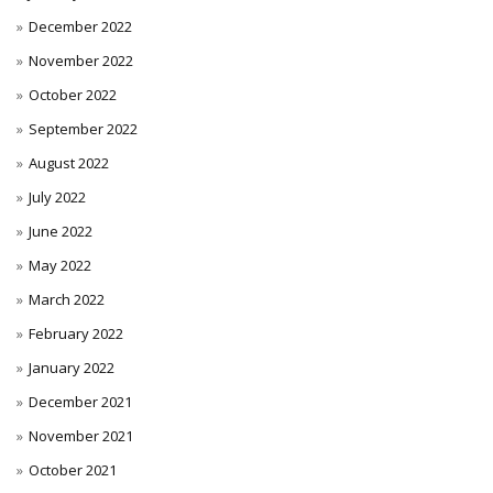
December 2022
November 2022
October 2022
September 2022
August 2022
July 2022
June 2022
May 2022
March 2022
February 2022
January 2022
December 2021
November 2021
October 2021