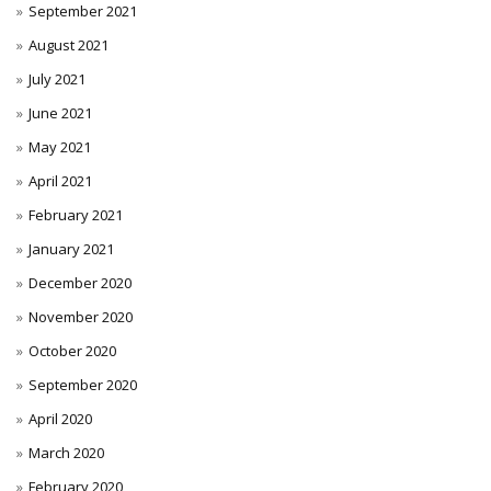
September 2021
August 2021
July 2021
June 2021
May 2021
April 2021
February 2021
January 2021
December 2020
November 2020
October 2020
September 2020
April 2020
March 2020
February 2020