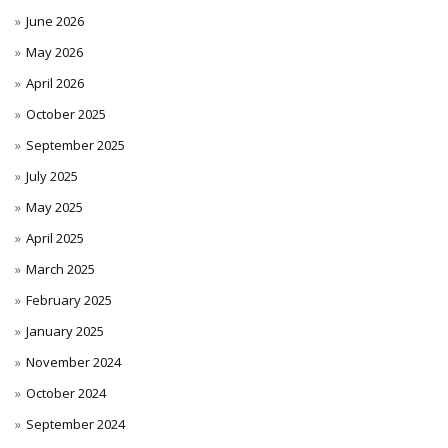
June 2026
May 2026
April 2026
October 2025
September 2025
July 2025
May 2025
April 2025
March 2025
February 2025
January 2025
November 2024
October 2024
September 2024