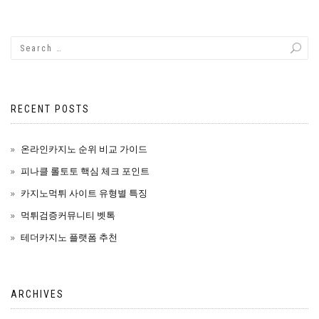
RECENT POSTS
온라인카지노 순위 비교 가이드
피나클 롤토토 핵심 체크 포인트
카지노먹튀 사이트 유형별 특징
먹튀검증커뮤니티 벳톡
테더카지노 플랫폼 추천
ARCHIVES