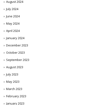
August 2024
July 2024
June 2024
May 2024
April 2024
January 2024
December 2023
October 2023
September 2023
August 2023
July 2023
May 2023
March 2023
February 2023
January 2023