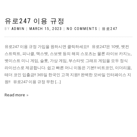
유로247 이용 규정
BY
ADMIN
|
MARCH 15, 2023
|
NO COMMENTS
|
유로247
유로247 이용 규정 가입을 원하시면 클릭하세요!! 유로247은 10벳, 벳컨
스트럭트, 피나클, 맥스벳, 스보벳 등의 해외 스포츠는 물론 라이브 카지노,
벳이스트 미니 게임, 슬롯, 가상 게임, 부스타빗 그래프 게임을 모두 정식
라이선스로 제공합니다. 쉽고 빠른 머니 이동은 기본!! 비트코인, 이더리움,
테더 코인 입출금!! 365일 한국인 고객 지원!! 완벽한 모바일 인터페이스 지
원!! 유로247 이용 규정 무한 […]
Read more