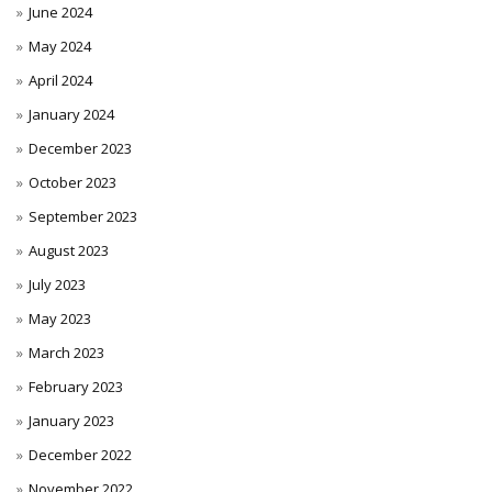
June 2024
May 2024
April 2024
January 2024
December 2023
October 2023
September 2023
August 2023
July 2023
May 2023
March 2023
February 2023
January 2023
December 2022
November 2022