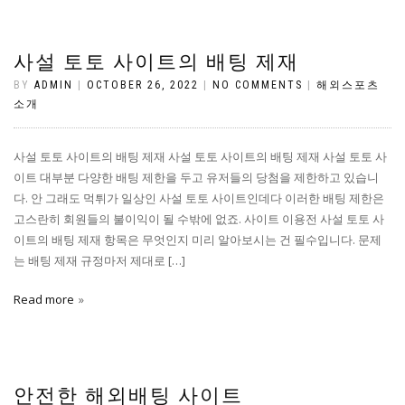
사설 토토 사이트의 배팅 제재
BY
ADMIN
|
OCTOBER 26, 2022
|
NO COMMENTS
|
해외스포츠
소개
사설 토토 사이트의 배팅 제재 사설 토토 사이트의 배팅 제재 사설 토토 사
이트 대부분 다양한 배팅 제한을 두고 유저들의 당첨을 제한하고 있습니
다. 안 그래도 먹튀가 일상인 사설 토토 사이트인데다 이러한 배팅 제한은
고스란히 회원들의 불이익이 될 수밖에 없죠. 사이트 이용전 사설 토토 사
이트의 배팅 제재 항목은 무엇인지 미리 알아보시는 건 필수입니다. 문제
는 배팅 제재 규정마저 제대로 […]
Read more
안전한 해외배팅 사이트