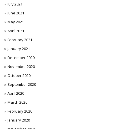
July 2021
June 2021
May 2021
April 2021
February 2021
January 2021
December 2020
November 2020
October 2020
September 2020
April 2020
March 2020
February 2020
January 2020