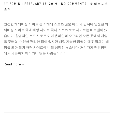
BY
ADMIN
|
FEBRUARY 18, 2019
|
NO COMMENTS
|
해외스포츠
소개
안전한 해외배팅 사이트 문의 해외 스포츠 전문 마스터 입니다 안전한 해
외배팅 사이트 국내 배팅 사이트 국내 스포츠 토토 사이트는 배트맨이 있
습니다. 합법적인 스포츠 토토 이며 온라인과 오프라인 모든 곳에서 게임
을 구매할 수 있어 편리한 점이 있지만 배팅 가능한 금액이 매우 적으며 배
당률 또한 해외 배팅 사이트에 비해 상당히 낮습니다. 거기다가 당첨금액
에서 세금까지 떼어가니 많은 사람들이 […]
Read more