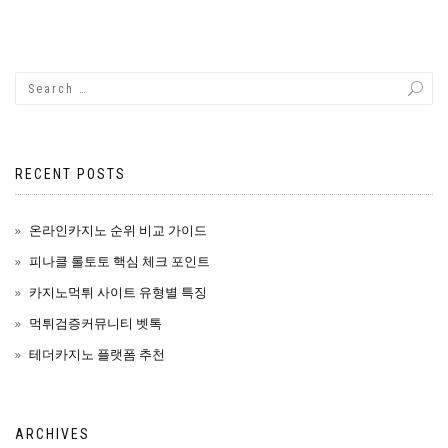
RECENT POSTS
온라인카지노 순위 비교 가이드
피나클 롤토토 핵심 체크 포인트
카지노먹튀 사이트 유형별 특징
먹튀검증커뮤니티 벳톡
테더카지노 플랫폼 추천
ARCHIVES