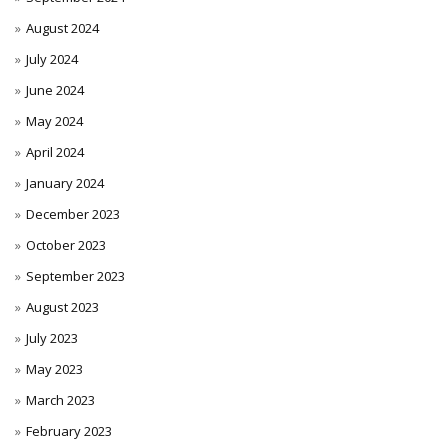
August 2024
July 2024
June 2024
May 2024
April 2024
January 2024
December 2023
October 2023
September 2023
August 2023
July 2023
May 2023
March 2023
February 2023