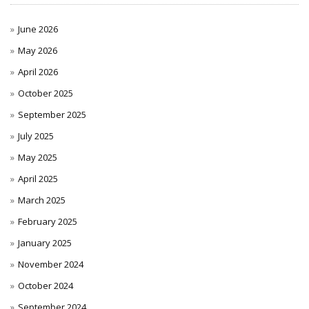
June 2026
May 2026
April 2026
October 2025
September 2025
July 2025
May 2025
April 2025
March 2025
February 2025
January 2025
November 2024
October 2024
September 2024