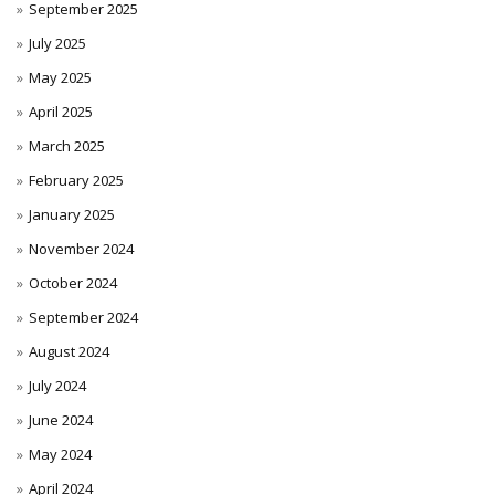
September 2025
July 2025
May 2025
April 2025
March 2025
February 2025
January 2025
November 2024
October 2024
September 2024
August 2024
July 2024
June 2024
May 2024
April 2024