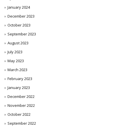
January 2024
December 2023
October 2023
September 2023
August 2023
July 2023
May 2023
March 2023
February 2023
January 2023
December 2022
November 2022
October 2022
September 2022