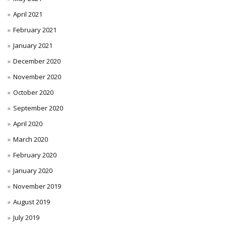
April 2021
February 2021
January 2021
December 2020
November 2020
October 2020
September 2020
April 2020
March 2020
February 2020
January 2020
November 2019
August 2019
July 2019