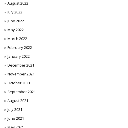
August 2022
July 2022
June 2022
May 2022
March 2022
February 2022
January 2022
December 2021
November 2021
October 2021
September 2021
August 2021
July 2021
June 2021
May 2021