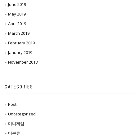
June 2019
May 2019
April 2019
March 2019
February 2019
January 2019
November 2018
CATEGORIES
Post
Uncategorized
미니게임
미분류