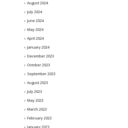
August 2024
July 2024
June 2024
May 2024
April 2024
January 2024
December 2023
October 2023
September 2023
August 2023
July 2023
May 2023
March 2023
February 2023
January 2023