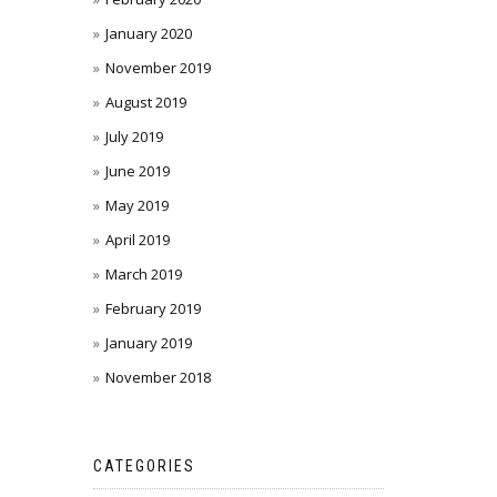
January 2020
November 2019
August 2019
July 2019
June 2019
May 2019
April 2019
March 2019
February 2019
January 2019
November 2018
CATEGORIES