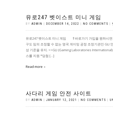
유로247 벳이스트 미니 게임
BY
ADMIN
|
DECEMBER 14, 2022
|
NO COMMENTS
|
유로247 벳이스트 미니 게임 ⇑바로가기 가입을 원하시면 
구도 임의 조정할 수 없는 영국 게이밍 공정 조정기관인 GL
성 기준을 유지. >>GLI (Gaming Laboratories Inter
스를 지원 *당첨 […]
Read more
사다리 게임 안전 사이트
BY
ADMIN
|
JANUARY 12, 2021
|
NO COMMENTS
|
U