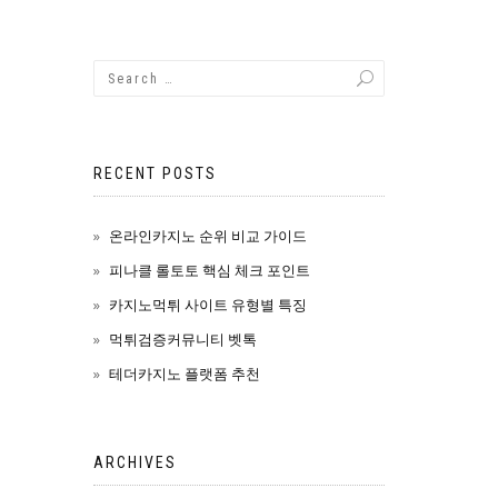
RECENT POSTS
온라인카지노 순위 비교 가이드
피나클 롤토토 핵심 체크 포인트
카지노먹튀 사이트 유형별 특징
먹튀검증커뮤니티 벳톡
테더카지노 플랫폼 추천
ARCHIVES