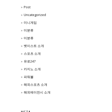
Post
Uncategorized
미니게임
미분류
미분류
벳이스트 소개
스포츠 소개
유로247
카지노 소개
파워볼
해외스포츠 소개
해외에이전시 소개