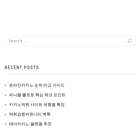
RECENT POSTS
온라인카지노 순위 비교 가이드
피나클 롤토토 핵심 체크 포인트
카지노먹튀 사이트 유형별 특징
먹튀검증커뮤니티 벳톡
테더카지노 플랫폼 추천