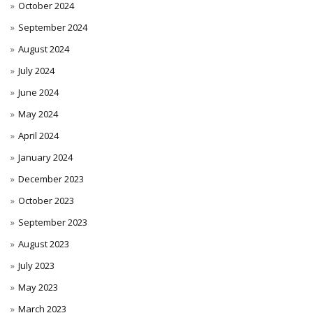
October 2024
September 2024
August 2024
July 2024
June 2024
May 2024
April 2024
January 2024
December 2023
October 2023
September 2023
August 2023
July 2023
May 2023
March 2023