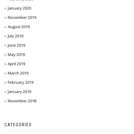
January 2020
November 2019
August 2019
July 2019
June 2019
May 2019
April 2019
March 2019
February 2019
January 2019
November 2018
CATEGORIES