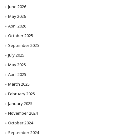
June 2026
May 2026
April 2026
October 2025
September 2025
July 2025
May 2025
April 2025
March 2025
February 2025
January 2025
November 2024
October 2024
September 2024