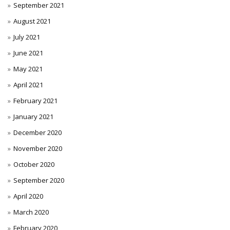
September 2021
August 2021
July 2021
June 2021
May 2021
April 2021
February 2021
January 2021
December 2020
November 2020
October 2020
September 2020
April 2020
March 2020
February 2020