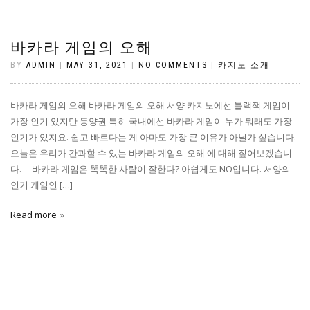
바카라 게임의 오해
BY
ADMIN
|
MAY 31, 2021
|
NO COMMENTS
|
카지노 소개
바카라 게임의 오해 바카라 게임의 오해 서양 카지노에선 블랙잭 게임이
가장 인기 있지만 동양권 특히 국내에선 바카라 게임이 누가 뭐래도 가장
인기가 있지요. 쉽고 빠르다는 게 아마도 가장 큰 이유가 아닐가 싶습니다.
오늘은 우리가 간과할 수 있는 바카라 게임의 오해 에 대해 짚어보겠습니
다. 바카라 게임은 똑똑한 사람이 잘한다? 아쉽게도 NO입니다. 서양의
인기 게임인 […]
Read more