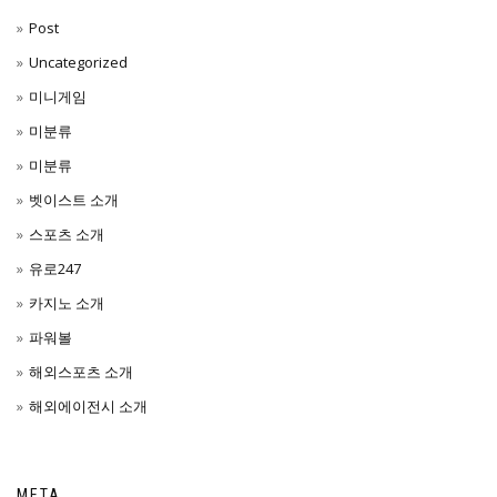
Post
Uncategorized
미니게임
미분류
미분류
벳이스트 소개
스포츠 소개
유로247
카지노 소개
파워볼
해외스포츠 소개
해외에이전시 소개
META