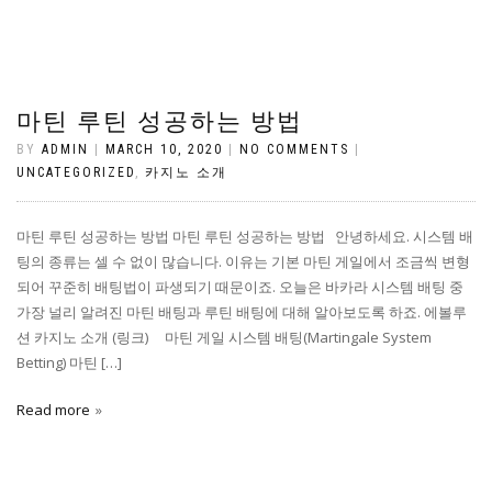
마틴 루틴 성공하는 방법
BY
ADMIN
|
MARCH 10, 2020
|
NO COMMENTS
|
UNCATEGORIZED
,
카지노 소개
마틴 루틴 성공하는 방법 마틴 루틴 성공하는 방법 안녕하세요. 시스템 배
팅의 종류는 셀 수 없이 많습니다. 이유는 기본 마틴 게일에서 조금씩 변형
되어 꾸준히 배팅법이 파생되기 때문이죠. 오늘은 바카라 시스템 배팅 중
가장 널리 알려진 마틴 배팅과 루틴 배팅에 대해 알아보도록 하죠. 에볼루
션 카지노 소개 (링크) 마틴 게일 시스템 배팅(Martingale System
Betting) 마틴 […]
Read more