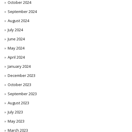
October 2024
September 2024
August 2024
July 2024
June 2024
May 2024
April 2024
January 2024
December 2023
October 2023
September 2023
August 2023
July 2023
May 2023
March 2023