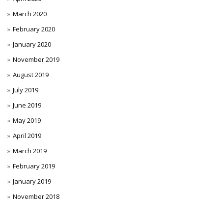
March 2020
February 2020
January 2020
November 2019
August 2019
July 2019
June 2019
May 2019
April 2019
March 2019
February 2019
January 2019
November 2018