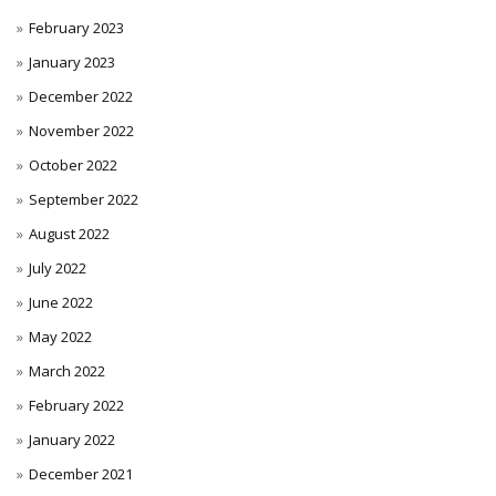
February 2023
January 2023
December 2022
November 2022
October 2022
September 2022
August 2022
July 2022
June 2022
May 2022
March 2022
February 2022
January 2022
December 2021