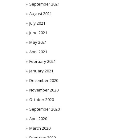
September 2021
August 2021
July 2021
June 2021
May 2021
April 2021
February 2021
January 2021
December 2020
November 2020
October 2020
September 2020
April 2020
March 2020
February 2020