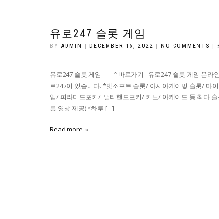
유로247 슬롯 게임
BY
ADMIN
|
DECEMBER 15, 2022
|
NO COMMENTS
|
유로247 슬롯 게임 ⇑바로가기 유로247 슬롯 게임 온라인
로247이 있습니다. *벳소프트 슬롯/ 아시아게이밍 슬롯/ 마
임/ 피라미드포커/ 멀티핸드포커/ 키노/ 아케이드 등 최다 슬롯
롯 영상 제공) *하루 […]
Read more