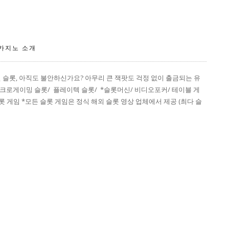
카지노 소개
 슬롯, 아직도 불안하신가요? 아무리 큰 잭팟도 걱정 없이 출금되는 유
이크로게이밍 슬롯/ 플레이텍 슬롯/ *슬롯머신/ 비디오포커/ 테이블 게
 게임 *모든 슬롯 게임은 정식 해외 슬롯 영상 업체에서 제공 (최다 슬