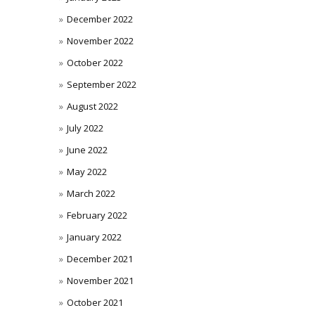
December 2022
November 2022
October 2022
September 2022
August 2022
July 2022
June 2022
May 2022
March 2022
February 2022
January 2022
December 2021
November 2021
October 2021