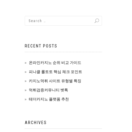
RECENT POSTS
온라인카지노 순위 비교 가이드
피나클 롤토토 핵심 체크 포인트
카지노먹튀 사이트 유형별 특징
먹튀검증커뮤니티 벳톡
테더카지노 플랫폼 추천
ARCHIVES