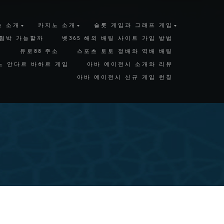
츠 소개
카지노 소개
슬롯 게임과 그래프 게임
 협박 가능할까
벳365 해외 배팅 사이트 가입 방법
개
유로88 주소
스포츠 토토 정배와 역배 배팅
노 안다르 바하르 게임
아바 에이전시 소개와 리뷰
아바 에이전시 신규 게임 런칭