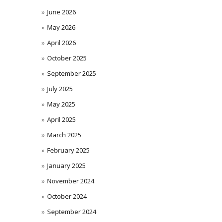
June 2026
May 2026
April 2026
October 2025
September 2025
July 2025
May 2025
April 2025
March 2025
February 2025
January 2025
November 2024
October 2024
September 2024