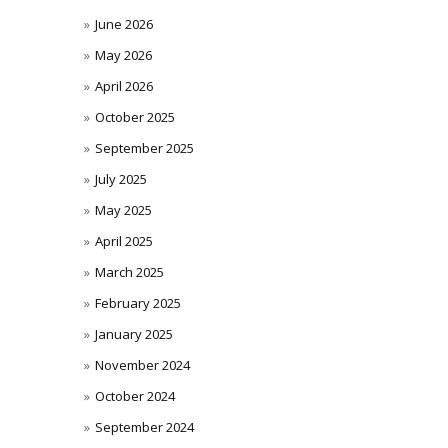
June 2026
May 2026
April 2026
October 2025
September 2025
July 2025
May 2025
April 2025
March 2025
February 2025
January 2025
November 2024
October 2024
September 2024