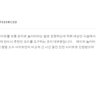
TEGORIZED
사이트를 보통 은어로 놀이터라는 말로 표현하는데 먹튀 세상인 사설에서
으며 반드시 추천인 코드를 요구하는 곳이 대부분입니다. 메이저 놀이터
 몇몇 소수 사이트만이 비교적 긴 시간 동안 안전 사이트로 인정받으며