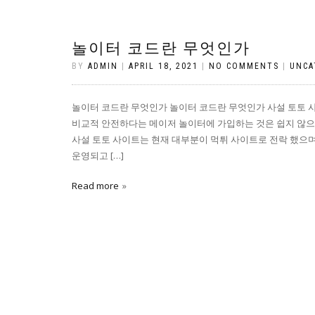
놀이터 코드란 무엇인가
BY
ADMIN
|
APRIL 18, 2021
|
NO COMMENTS
|
UNCA
놀이터 코드란 무엇인가 놀이터 코드란 무엇인가 사설 토토 
비교적 안전하다는 메이저 놀이터에 가입하는 것은 쉽지 않
사설 토토 사이트는 현재 대부분이 먹튀 사이트로 전락 했으며
운영되고 […]
Read more