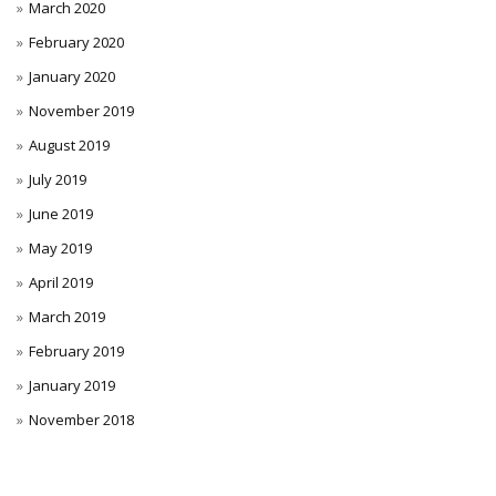
March 2020
February 2020
January 2020
November 2019
August 2019
July 2019
June 2019
May 2019
April 2019
March 2019
February 2019
January 2019
November 2018