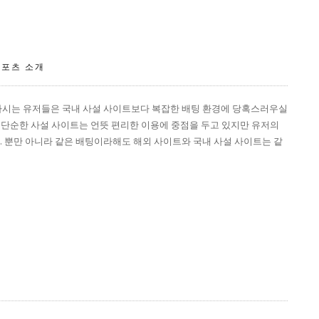
포츠 소개
하시는 유저들은 국내 사설 사이트보다 복잡한 배팅 환경에 당혹스러우실
으로 단순한 사설 사이트는 언뜻 편리한 이용에 중점을 두고 있지만 유저의
 뿐만 아니라 같은 배팅이라해도 해외 사이트와 국내 사설 사이트는 같