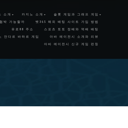
츠 소개
카지노 소개
슬롯 게임과 그래프 게임
 협박 가능할까
벳365 해외 배팅 사이트 가입 방법
개
유로88 주소
스포츠 토토 정배와 역배 배팅
노 안다르 바하르 게임
아바 에이전시 소개와 리뷰
아바 에이전시 신규 게임 런칭
률