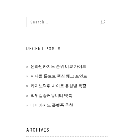
RECENT POSTS
온라인카지노 순위 비교 가이드
피나클 롤토토 핵심 체크 포인트
카지노먹튀 사이트 유형별 특징
먹튀검증커뮤니티 벳톡
테더카지노 플랫폼 추천
ARCHIVES