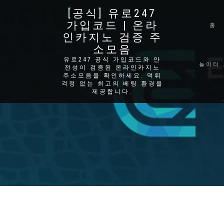
[공식] 유로247
가입코드 | 온라
홈
인카지노 검증 주
소모음
유로247 공식 가입코드와 안
놀이터
전성이 검증된 온라인카지노
주소모음을 확인하세요. 먹튀
걱정 없는 최고의 베팅 환경을
제공합니다.