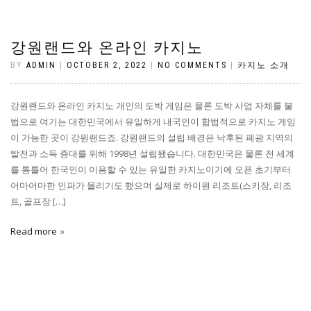
강원랜드와 온라인 카지노
BY
ADMIN
|
OCTOBER 2, 2022
|
NO COMMENTS
|
카지노 소개
강원랜드와 온라인 카지노 개인의 도박 게임은 물론 도박 사업 자체를 불
법으로 여기는 대한민국에서 유일하게 내국인이 합법적으로 카지노 게임
이 가능한 곳이 강원랜드죠. 강원랜드의 설립 배경은 낙후된 폐광 지역의
발전과 소득 증대를 위해 1998년 설립됐습니다. 대한민국은 물론 전 세계
를 통틀어 한국인이 이용할 수 있는 유일한 카지노이기에 오픈 초기부터
어마어마한 인파가 몰리기도 했으며 실제로 하이원 리조트(스키장, 리조
트, 골프장 […]
Read more