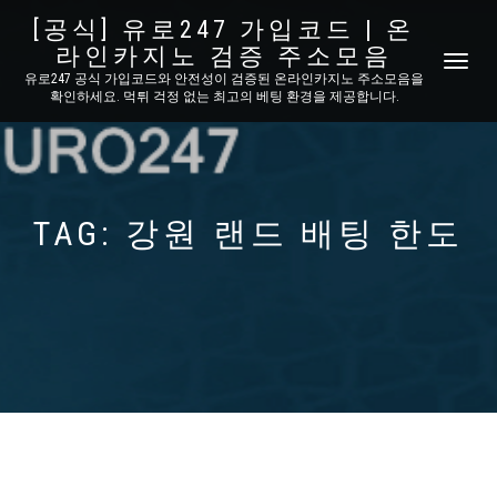
[공식] 유로247 가입코드 | 온
라인카지노 검증 주소모음
TOGGLE
유로247 공식 가입코드와 안전성이 검증된 온라인카지노 주소모음을
NAVIGATI
확인하세요. 먹튀 걱정 없는 최고의 베팅 환경을 제공합니다.
TAG:
강원 랜드 배팅 한도