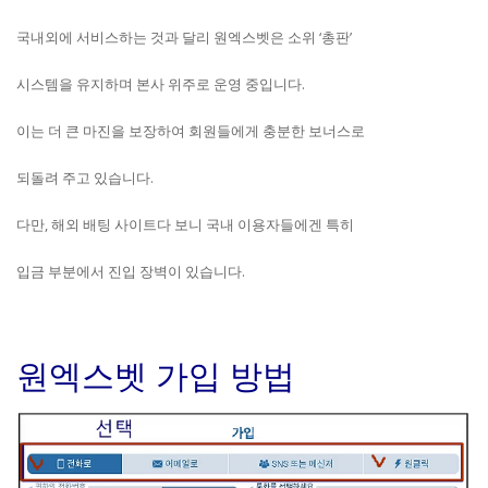
국내외에 서비스하는 것과 달리 원엑스벳은 소위 ‘총판’
시스템을 유지하며 본사 위주로 운영 중입니다.
이는 더 큰 마진을 보장하여 회원들에게 충분한 보너스로
되돌려 주고 있습니다.
다만, 해외 배팅 사이트다 보니 국내 이용자들에겐 특히
입금 부분에서 진입 장벽이 있습니다.
원엑스벳 가입 방법