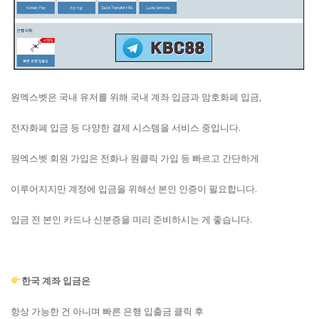
원엑스벳은 국내 유저를 위해 국내 계좌 입금과 암호화폐 입금,
전자화폐 입금 등 다양한 결제 시스템을 서비스 중입니다.
원엑스벳 회원 가입은 전화나 원클릭 가입 등 빠르고 간단하게
이루어지지만 계정에 입금을 위해선 본인 인증이 필요합니다.
입금 전 본인 카드나 신분증을 미리 준비하시는 게 좋습니다.
한국 계좌 입금은
항상 가능한 건 아니며 빠른 은행 입출금 클릭 후