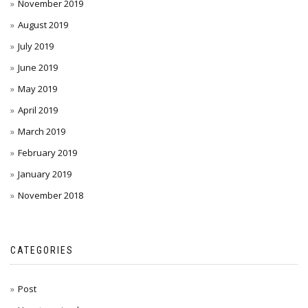
November 2019
August 2019
July 2019
June 2019
May 2019
April 2019
March 2019
February 2019
January 2019
November 2018
CATEGORIES
Post