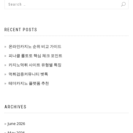
RECENT POSTS
온라인카지노 순위 비교 가이드
피나클 롤토토 핵심 체크 포인트
카지노먹튀 사이트 유형별 특징
먹튀검증커뮤니티 벳톡
테더카지노 플랫폼 추천
ARCHIVES
June 2026
May 2026