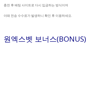
충전 후 배팅 사이트로 다시 입금하는 방식이며
이때 전송 수수료가 발생하니 확인 후 이용하세요.
원엑스벳 보너스(BONUS)