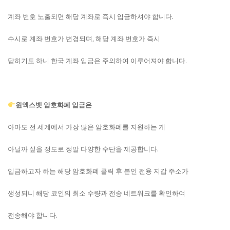
계좌 번호 노출되면 해당 계좌로 즉시 입금하셔야 합니다.
수시로 계좌 번호가 변경되며, 해당 계좌 번호가 즉시
닫히기도 하니 한국 계좌 입금은 주의하여 이루어져야 합니다.
원엑스벳 암호화폐 입금은
아마도 전 세계에서 가장 많은 암호화폐를 지원하는 게
아닐까 싶을 정도로 정말 다양한 수단을 제공합니다.
입금하고자 하는 해당 암호화폐 클릭 후 본인 전용 지갑 주소가
생성되니 해당 코인의 최소 수량과 전송 네트워크를 확인하여
전송해야 합니다.