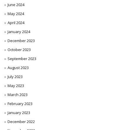
June 2024
May 2024
April 2024
January 2024
December 2023
October 2023
September 2023
August 2023
July 2023
May 2023
March 2023
February 2023
January 2023
December 2022