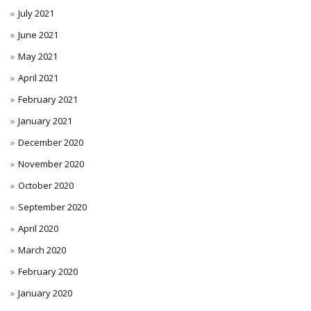
July 2021
June 2021
May 2021
April 2021
February 2021
January 2021
December 2020
November 2020
October 2020
September 2020
April 2020
March 2020
February 2020
January 2020