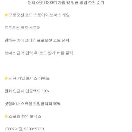
원엑스벳 (1XBET) 가입 및 입금 방법 추천 순위
프로모션 코드 스토어와 보너스 게임
프로모션 코드 스토어
원하는 카테고리의 프로모션 코드 선택
보너스 금액 입력 후 ‘코드 받기’ 버튼 클릭
신규 가입 보너스 이벤트
원화 입금시 입금액의 10%
넷텔러나 스크릴 첫입금액의 30%
스포츠 환영 보너스
100% 매칭, $100~$130