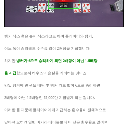
뱅커 식스 혹은 슈퍼 식스라고도 하며 플레이어와 뱅커,
어느 쪽이 승리해도 수수료 없이 2배당을 지급합니다.
하지만
뱅커가 6으로 승리하게 되면 2배당이 아닌 1.5배당
을 지급
함으로써 하우스의 손실을 커버하는 것이죠.
만일 뱅커에 만 원을 배팅 후 뱅커 카드 합이 6으로 승리하면
2배당이 아닌 1.5배당인 15,000만 지급받게 되는 겁니다.
이러한 룰 때문에 플레이어에게 지급하는 환수율이 전체적으로
낮아져 오히려 일반 바카라 테이블보다 더 낮은 환수율로 알려져