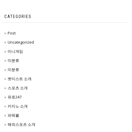
CATEGORIES
Post
Uncategorized
미니게임
미분류
미분류
벳이스트 소개
스포츠 소개
유로247
카지노 소개
파워볼
해외스포츠 소개