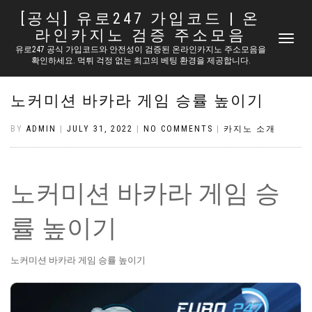
[공식] 유로247 가입코드 | 온
라인카지노 검증 주소모음
TOGGLE
유로247 공식 가입코드와 안전성이 검증된 온라인카지노 주소모음을
NAVIGATI
확인하세요. 먹튀 걱정 없는 최고의 베팅 환경을 제공합니다.
노커미션 바카라 게임 승률 높이기
BY
ADMIN
|
JULY 31, 2022
|
NO COMMENTS
|
카지노 소개
노커미션 바카라 게임 승
률 높이기
노커미션 바카라 게임 승률 높이기