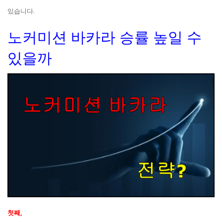
있습니다.
노커미션 바카라 승률 높일 수
있을까
첫째,