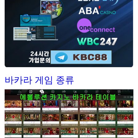
바카라 게임 종류