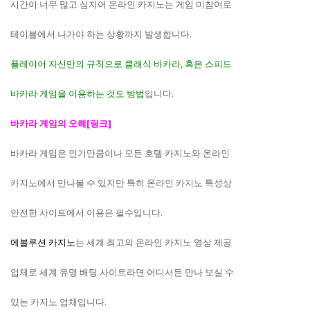
시간이 너무 많고 심지어 온라인 카지노는 게임 미참여로
테이블에서 나가야 하는 상황까지 발생합니다.
플레이어 자신만의 규칙으로 클래식 바카라, 혹은 스피드
바카라 게임을 이용하는 것도 방법
입니다.
바카라 게임의 오해[링크]
바카라 게임은 인기만큼이나 모든 호텔 카지노와 온라인
카지노에서 만나볼 수 있지만 특히 온라인 카지노 특성상
안전한 사이트에서 이용은 필수입니다.
에볼루션 카지노
는 세계 최고의 온라인 카지노 영상 제공
업체로 세계 유명 배팅 사이트라면 어디서든 만나 보실 수
있는 카지노 업체입니다.