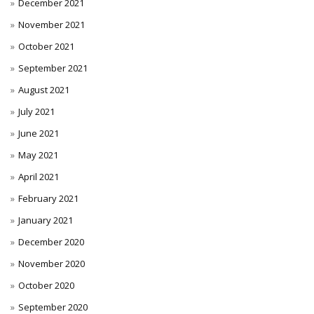
December 2021
November 2021
October 2021
September 2021
August 2021
July 2021
June 2021
May 2021
April 2021
February 2021
January 2021
December 2020
November 2020
October 2020
September 2020