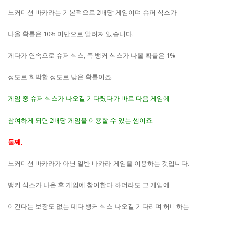
노커미션 바카라는 기본적으로 2배당 게임이며 슈퍼 식스가
나올 확률은 10% 미만으로 알려져 있습니다.
게다가 연속으로 슈퍼 식스, 즉 뱅커 식스가 나올 확률은 1%
정도로 희박할 정도로 낮은 확률이죠.
게임 중 슈퍼 식스가 나오길 기다렸다가 바로 다음 게임에
참여하게 되면 2배당 게임을 이용할 수 있는 셈이죠.
둘째,
노커미션 바카라가 아닌 일반 바카라 게임을 이용하는 것입니다.
뱅커 식스가 나온 후 게임에 참여한다 하더라도 그 게임에
이긴다는 보장도 없는 데다 뱅커 식스 나오길 기다리며 허비하는