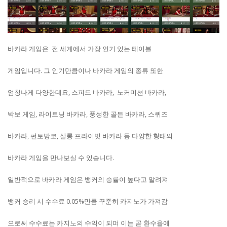
바카라 게임은 전 세계에서 가장 인기 있는 테이블
게임입니다. 그 인기만큼이나 바카라 게임의 종류 또한
엄청나게 다양한데요, 스피드 바카라, 노커미션 바카라,
박보 게임, 라이트닝 바카라, 풍성한 골든 바카라, 스퀴즈
바카라, 펀토방코, 살롱 프라이빗 바카라 등 다양한 형태의
바카라 게임을 만나보실 수 있습니다.
일반적으로 바카라 게임은 뱅커의 승률이 높다고 알려져
뱅커 승리 시 수수료 0.05%만큼 꾸준히 카지노가 가져감
으로써 수수료는 카지노의 수익이 되며 이는 곧 환수율에