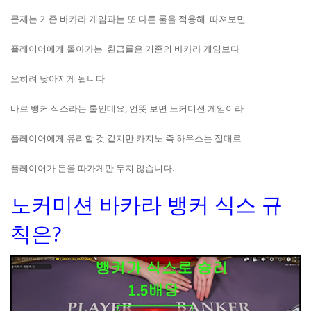
문제는 기존 바카라 게임과는 또 다른 룰을 적용해 따져보면
플레이어에게 돌아가는 환급률은 기존의 바카라 게임보다
오히려 낮아지게 됩니다.
바로 뱅커 식스라는 룰인데요, 언뜻 보면 노커미션 게임이라
플레이어에게 유리할 것 같지만 카지노 즉 하우스는 절대로
플레이어가 돈을 따가게만 두지 않습니다.
노커미션 바카라 뱅커 식스 규
칙은?