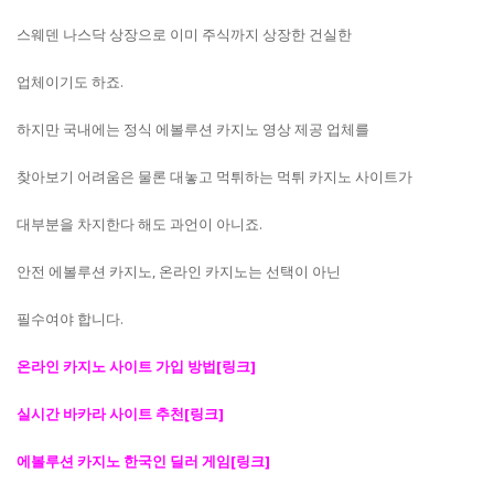
스웨덴 나스닥 상장으로 이미 주식까지 상장한 건실한
업체이기도 하죠.
하지만 국내에는 정식 에볼루션 카지노 영상 제공 업체를
찾아보기 어려움은 물론 대놓고 먹튀하는 먹튀 카지노 사이트가
대부분을 차지한다 해도 과언이 아니죠.
안전 에볼루션 카지노, 온라인 카지노는 선택이 아닌
필수여야 합니다.
온라인 카지노 사이트 가입 방법[링크]
실시간 바카라 사이트 추천[링크]
에볼루션 카지노 한국인 딜러 게임[링크]