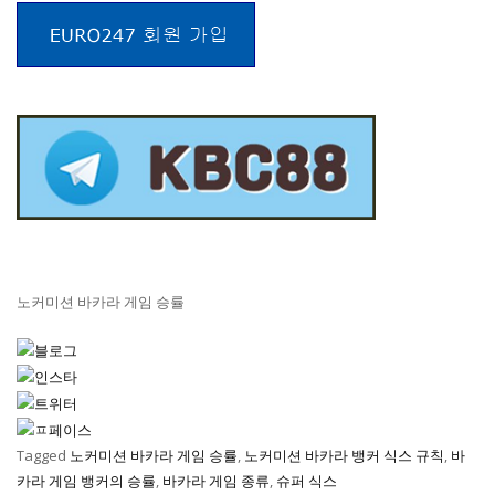
노커미션 바카라 게임 승률
Tagged
노커미션 바카라 게임 승률
,
노커미션 바카라 뱅커 식스 규칙
,
바
카라 게임 뱅커의 승률
,
바카라 게임 종류
,
슈퍼 식스