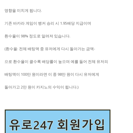
영향을 미치게 됩니다.
기존 바카라 게임이 뱅커 승리 시 1.95배당 지급이며
환수율이 98% 정도로 알려져 있습니다.
(환수율: 전체 배팅액 중 유저에게 다시 돌아가는 금액-
으로 환수율이 클수록 배당률이 높으며 예를 들어 전체 유저의
배팅액이 100만 원이라면 이 중 98만 원이 다시 유저에게
돌아가고 2만 원이 카지노의 수익이 됩니다.)