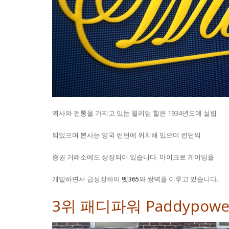
역사와 전통을 가지고 있는 윌리엄 힐은 1934년도에 설립
되었으며 본사는 영국 런던에 위치해 있으며 런던의
증권 거래소에도 상장되어 있습니다. 마이크로 게이밍을
개발하면서 급성장하여
벳365
와 쌍벽을 이루고 있습니다.
3위
패디파워 Paddypowe