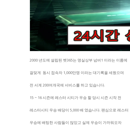
2000 년도에 설립된 벳365는 명실상부 넘버1 이라는 이름에
걸맞게 동시 접속자 1,000만명 이라는 대기록을 세웠으며
전 서계 200여개국에 서비스를 하고 있습니다.
15 ~ 16 시즌에 레스터 시티가 우승 할 당시 시즌 시작 전
레스터시티 우승 배당이 5,000 배 였습니다. 팬심으로 레스터
우승에 배팅한 사람들이 많았고 실제 우승이 가까워오자