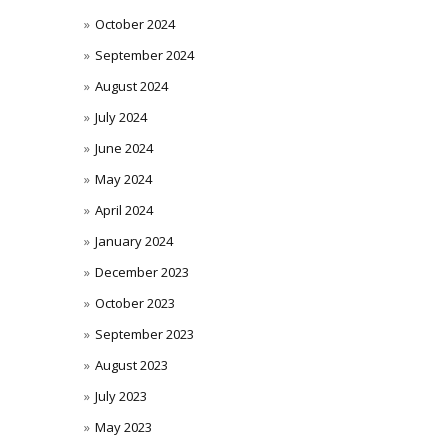
October 2024
September 2024
August 2024
July 2024
June 2024
May 2024
April 2024
January 2024
December 2023
October 2023
September 2023
August 2023
July 2023
May 2023