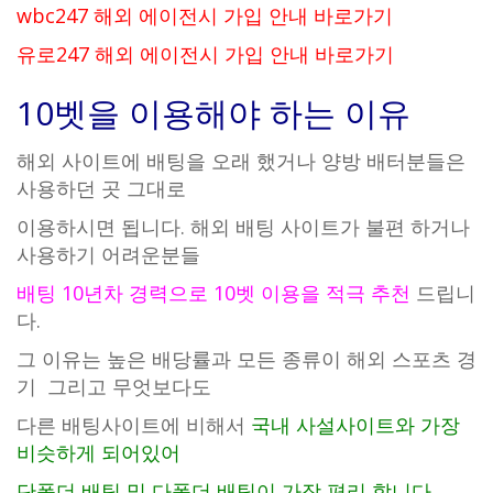
wbc247 해외 에이전시 가입 안내 바로가기
유로247 해외 에이전시 가입 안내 바로가기
10벳을 이용해야 하는 이유
해외 사이트에 배팅을 오래 했거나 양방 배터분들은
사용하던 곳 그대로
이용하시면 됩니다. 해외 배팅 사이트가 불편 하거나
사용하기 어려운분들
배팅 10년차 경력으로 10벳 이용을 적극 추천
드립니
다.
그 이유는 높은 배당률과 모든 종류이 해외 스포츠 경
기 그리고 무엇보다도
다른 배팅사이트에 비해서
국내 사설사이트와 가장
비슷하게 되어있어
단폴더 배팅 및 다폴더 배팅이 가장 편리 합니다.