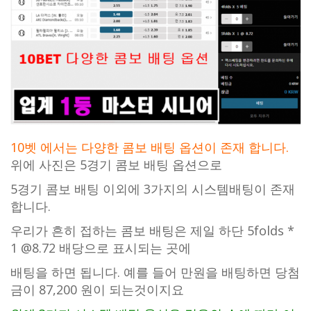
10벳 에서는 다양한 콤보 배팅 옵션이 존재 합니다.
위에 사진은 5경기 콤보 배팅 옵션으로
5경기 콤보 배팅 이외에 3가지의 시스템배팅이 존재
합니다.
우리가 흔히 접하는 콤보 배팅은 제일 하단 5folds *
1 @8.72 배당으로 표시되는 곳에
배팅을 하면 됩니다. 예를 들어 만원을 배팅하면 당첨
금이 87,200 원이 되는것이지요