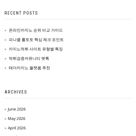
RECENT POSTS
온라인카지노 순위 비교 가이드
피나클 롤토토 핵심 체크 포인트
카지노먹튀 사이트 유형별 특징
먹튀검증커뮤니티 벳톡
테더카지노 플랫폼 추천
ARCHIVES
June 2026
May 2026
April 2026