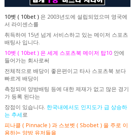
10벳 ( 10bet )
은 2003년도에 설립되었으며 영국에
서 라이센스를
취득하여 15년 넘게 서비스하고 있는 메이저 스포츠
배팅사 입니다.
10벳 ( 10bet ) 은 세계 스포츠북 메이저 탑10
안에
들어가는 회사로써
전체적으로 배당이 좋은편이고 타사 스포츠북 보다
빠르게 배당이
측정되며 양방배팅 등에 대한 제재가 없고 많은 경기
가 등록 된다는
장점이 있습니다.
한국내에서도 인지도가 급 상승하
는 추세
로
피나클 ( Pinnacle ) 과 스보벳 ( Sbobet ) 을 주로 이
용하는 양방 유저들을