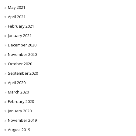
May 2021
April 2021
February 2021
January 2021
December 2020
November 2020
October 2020
September 2020
April 2020
March 2020
February 2020
January 2020
November 2019
August 2019