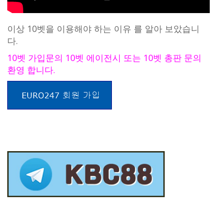
이상 10벳을 이용해야 하는 이유 를 알아 보았습니
다.
10벳 가입문의 10벳 에이전시 또는 10벳 총판 문의
환영 합니다.