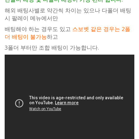
해외 배팅사별로 약간씩 차이는 있으나 다폴더 배팅
시 팔레이 메뉴에서만
배팅해야 하는 경우도 있고
스보벳 같은 경우는 2폴
더 배팅이 불가능
하고
3폴더 부터만 조합 배팅이 가능합니다.