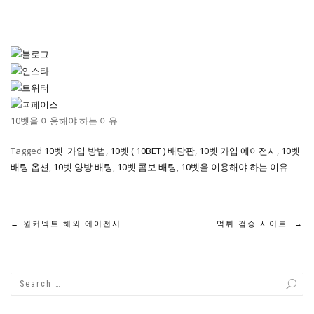
10벳을 이용해야 하는 이유
Tagged
10벳 가입 방법
,
10벳 ( 10BET ) 배당판
,
10벳 가입 에이전시
,
10벳
배팅 옵션
,
10벳 양방 배팅
,
10벳 콤보 배팅
,
10벳을 이용해야 하는 이유
Post
←
원커넥트 해외 에이전시
먹튀 검증 사이트
→
navigation