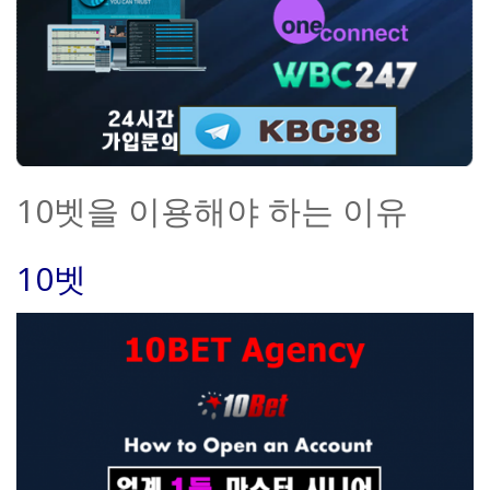
10벳을 이용해야 하는 이유
10벳