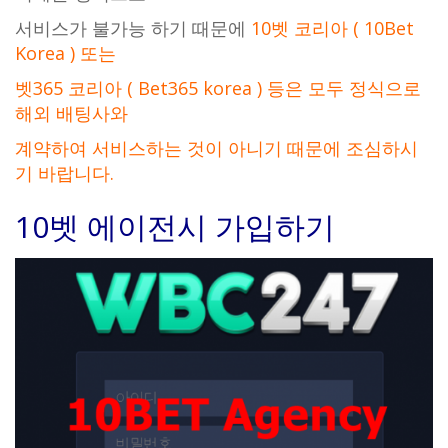
서비스가 불가능 하기 때문에
10벳 코리아 ( 10Bet
Korea ) 또는
벳365 코리아 ( Bet365 korea ) 등은 모두 정식으로
해외 배팅사와
계약하여 서비스하는 것이 아니기 때문에 조심하시
기 바랍니다.
10벳 에이전시 가입하기