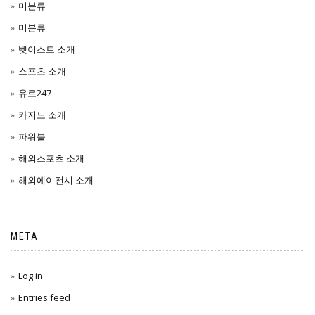
미분류
미분류
벳이스트 소개
스포츠 소개
유로247
카지노 소개
파워볼
해외스포츠 소개
해외에이전시 소개
META
Log in
Entries feed