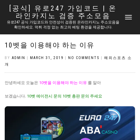
[공식] 유로247 가입코드 | 온
라인카지노 검증 주소모음
TOGGLE
유로247 공식 가입코드와 안전성이 검증된 온라인카지노 주소모음을
NAVIGATI
확인하세요. 먹튀 걱정 없는 최고의 베팅 환경을 제공합니다.
10벳을 이용해야 하는 이유
BY
ADMIN
|
MARCH 31, 2019
|
NO COMMENTS
|
해외스포츠 소
개
안녕하세요 오늘은
10벳을 이용해야 하는 이유
를 알아
보겠습니다.
10벳 에이전시 문의 10벳 총판 문의 주세요