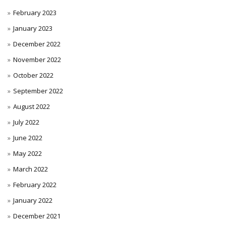
February 2023
January 2023
December 2022
November 2022
October 2022
September 2022
August 2022
July 2022
June 2022
May 2022
March 2022
February 2022
January 2022
December 2021