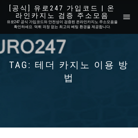
[공식] 유로247 가입코드 | 온
라인카지노 검증 주소모음
TOGGLE
유로247 공식 가입코드와 안전성이 검증된 온라인카지노 주소모음을
NAVIGATI
확인하세요. 먹튀 걱정 없는 최고의 베팅 환경을 제공합니다.
TAG:
테더 카지노 이용 방
법