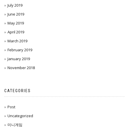
July 2019
June 2019
May 2019
April 2019
March 2019
February 2019
January 2019
November 2018
CATEGORIES
Post
Uncategorized
미니게임