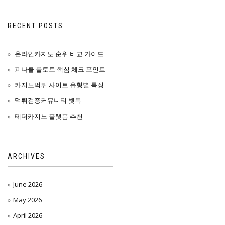
RECENT POSTS
온라인카지노 순위 비교 가이드
피나클 롤토토 핵심 체크 포인트
카지노먹튀 사이트 유형별 특징
먹튀검증커뮤니티 벳톡
테더카지노 플랫폼 추천
ARCHIVES
June 2026
May 2026
April 2026