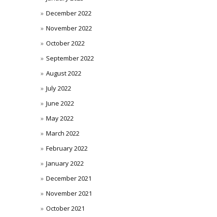
December 2022
November 2022
October 2022
September 2022
August 2022
July 2022
June 2022
May 2022
March 2022
February 2022
January 2022
December 2021
November 2021
October 2021