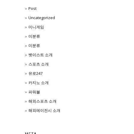
Post
Uncategorized
미니게임
미분류
미분류
벳이스트 소개
스포츠 소개
유로247
카지노 소개
파워볼
해외스포츠 소개
해외에이전시 소개