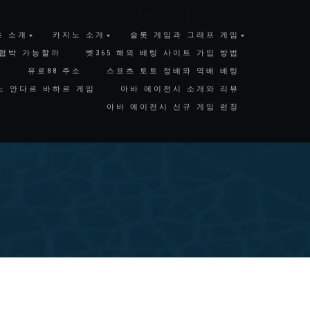
츠 소개
카지노 소개
슬롯 게임과 그래프 게임
 협박 가능할까
벳365 해외 배팅 사이트 가입 방법
개
유로88 주소
스포츠 토토 정배와 역배 배팅
노 안다르 바하르 게임
아바 에이전시 소개와 리뷰
아바 에이전시 신규 게임 런칭