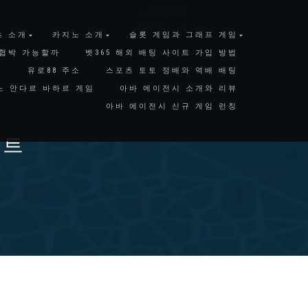
츠 소개
카지노 소개
슬롯 게임과 그래프 게임
 협박 가능할까
벳365 해외 배팅 사이트 가입 방법
개
유로88 주소
스포츠 토토 정배와 역배 배팅
노 안다르 바하르 게임
아바 에이전시 소개와 리뷰
아바 에이전시 신규 게임 런칭
이트