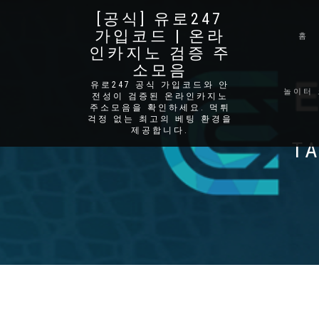
[공식] 유로247
가입코드 | 온라
홈
인카지노 검증 주
소모음
유로247 공식 가입코드와 안
놀이터
전성이 검증된 온라인카지노
주소모음을 확인하세요. 먹튀
걱정 없는 최고의 베팅 환경을
제공합니다.
T