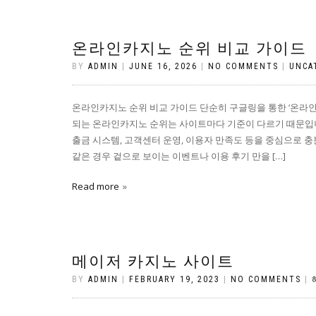
온라인카지노 순위 비교 가이드
BY
ADMIN
|
JUNE 16, 2026
|
NO COMMENTS
|
UNCA
온라인카지노 순위 비교 가이드 단순히 구글링을 통한 ‘온라
되는 온라인카지노 순위는 사이트마다 기준이 다르기 때문입니다
출금 시스템, 고객센터 운영, 이용자 만족도 등을 중심으로 
같은 경우 겉으로 보이는 이벤트나 이용 후기 만을 […]
Read more
메이저 카지노 사이트
BY
ADMIN
|
FEBRUARY 19, 2023
|
NO COMMENTS
|