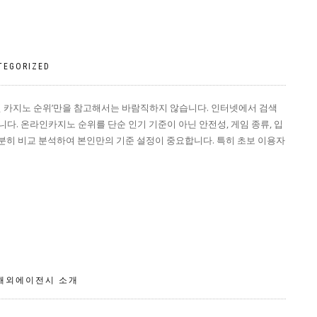
TEGORIZED
인 카지노 순위’만을 참고해서는 바람직하지 않습니다. 인터넷에서 검색
. 온라인카지노 순위를 단순 인기 기준이 아닌 안전성, 게임 종류, 입
충분히 비교 분석하여 본인만의 기준 설정이 중요합니다. 특히 초보 이용자
해외에이전시 소개