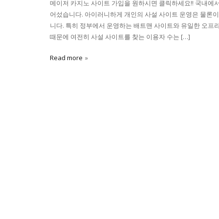
메이저 카지노 사이트 가입을 원하시면 클릭하세요!! 국내에서
어섰습니다. 아이러니하게 개인의 사설 사이트 운영은 물론
니다. 특히 정부에서 운영하는 배트맨 사이트와 유일한 오프라
때문에 여전히 사설 사이트를 찾는 이용자 수는 […]
Read more