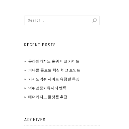
RECENT POSTS
온라인카지노 순위 비교 가이드
피나클 롤토토 핵심 체크 포인트
카지노먹튀 사이트 유형별 특징
먹튀검증커뮤니티 벳톡
테더카지노 플랫폼 추천
ARCHIVES