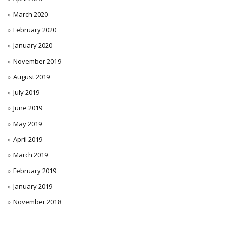
March 2020
February 2020
January 2020
November 2019
August 2019
July 2019
June 2019
May 2019
April 2019
March 2019
February 2019
January 2019
November 2018