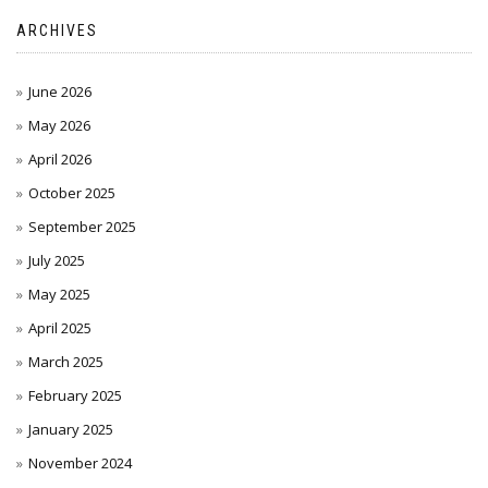
ARCHIVES
June 2026
May 2026
April 2026
October 2025
September 2025
July 2025
May 2025
April 2025
March 2025
February 2025
January 2025
November 2024