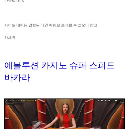
가능합니다.
사이드 배팅은 결합된 메인 배팅을 초과할 수 없으니 참고
하세요.
에볼루션 카지노 슈퍼 스피드
바카라