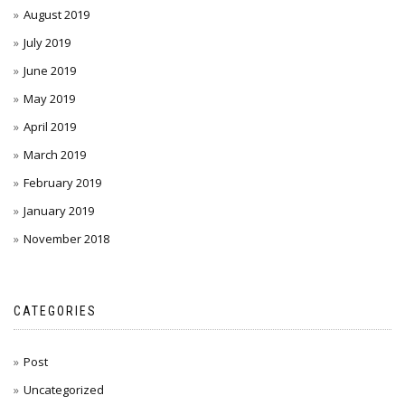
August 2019
July 2019
June 2019
May 2019
April 2019
March 2019
February 2019
January 2019
November 2018
CATEGORIES
Post
Uncategorized