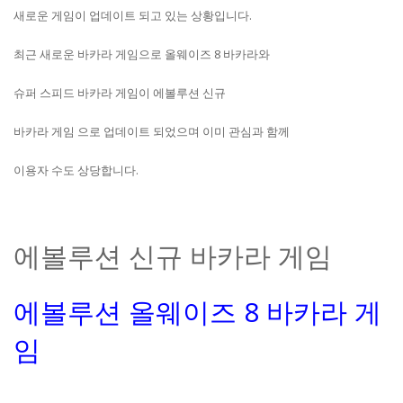
새로운 게임이 업데이트 되고 있는 상황입니다.
최근 새로운 바카라 게임으로 올웨이즈 8 바카라와
슈퍼 스피드 바카라 게임이 에볼루션 신규
바카라 게임 으로 업데이트 되었으며 이미 관심과 함께
이용자 수도 상당합니다.
에볼루션 신규 바카라 게임
에볼루션 올웨이즈 8 바카라 게
임