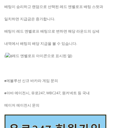
배팅이 승리하고 랜덤으로 선택된 레드 엔벨로프 배팅 스팟과
일치하면 지급금은 증가합니다.
배팅이 레드 엔벨로프 배팅으로 변하면 해당 라운드의 상세
내역에서 배팅의 배당 지급을 볼 수 있습니다.
(
레드 엔벨로프 아이콘으로 표시된 열)
♠에볼루션 신규 바카라 게임 문의
♠아바 에이전시, 유로247, WBC247, 원커넥트 등 국내
메이저 에이전시 문의