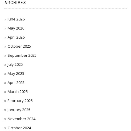
ARCHIVES
June 2026
May 2026
April 2026
October 2025
September 2025
July 2025
May 2025
April 2025
March 2025
February 2025
January 2025
November 2024
October 2024