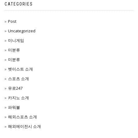
CATEGORIES
Post
Uncategorized
미니게임
미분류
미분류
벳이스트 소개
스포츠 소개
유로247
카지노 소개
파워볼
해외스포츠 소개
해외에이전시 소개